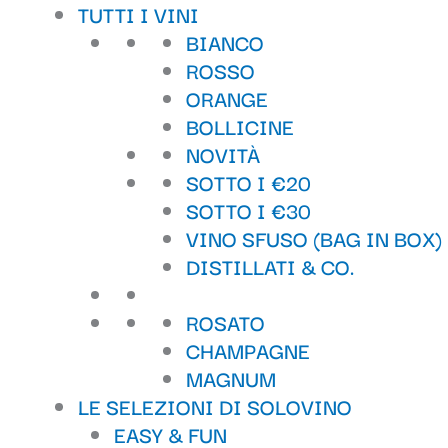
Il
Il
TUTTI I VINI
prezzo
prezzo
BIANCO
originale
attuale
ROSSO
era:
è:
ORANGE
42,90 €.
39,90 €.
BOLLICINE
NOVITÀ
SOTTO I €20
SOTTO I €30
VINO SFUSO (BAG IN BOX)
DISTILLATI & CO.
ROSATO
CHAMPAGNE
MAGNUM
LE SELEZIONI DI SOLOVINO
EASY & FUN