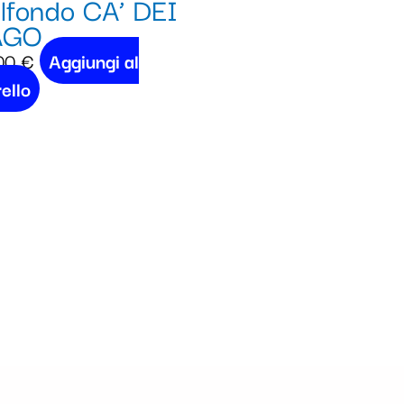
lfondo CA’ DEI
AGO
00
€
Aggiungi al
ello