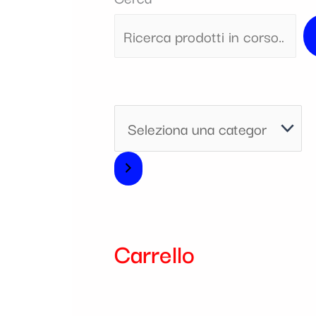
i
a
Carrello