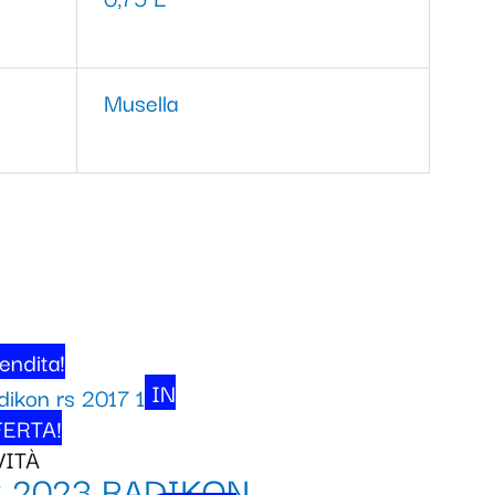
Musella
endita!
IN
ERTA!
VITÀ
 2023 RADIKON