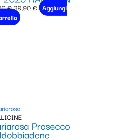
90
€
39,90
€
Aggiungi
arrello
LICINE
riarosa Prosecco
ldobbiadene