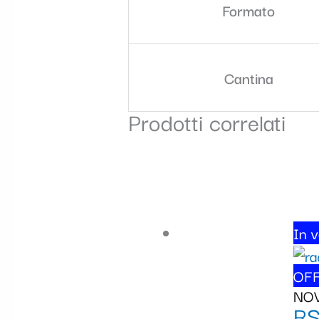
Formato
Cantina
Prodotti correlati
In v
OFF
NO
RS