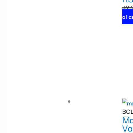
42,
al c
BOL
Ma
Va