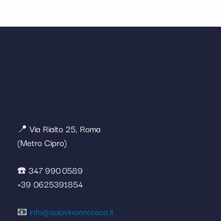
📍 Via Rialto 25, Roma
(Metro Cipro)
☎️ 347 990 0589
+39 0625391854
📧
info@solovinoenoteca.it