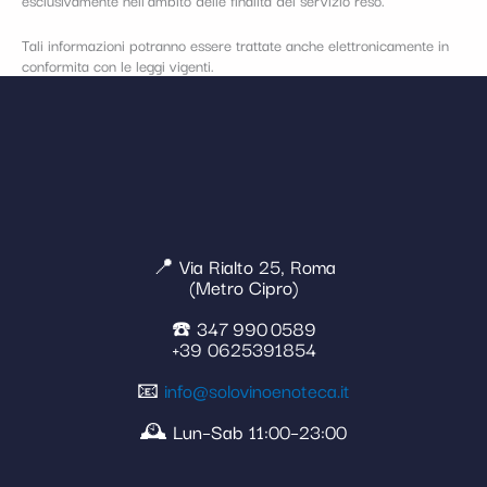
Tali informazioni potranno essere trattate anche elettronicamente in
conformita con le leggi vigenti.
📍 Via Rialto 25, Roma
(Metro Cipro)
☎️ 347 990 0589
+39 0625391854
📧
info@solovinoenoteca.it
🕰️ Lun–Sab 11:00–23:00