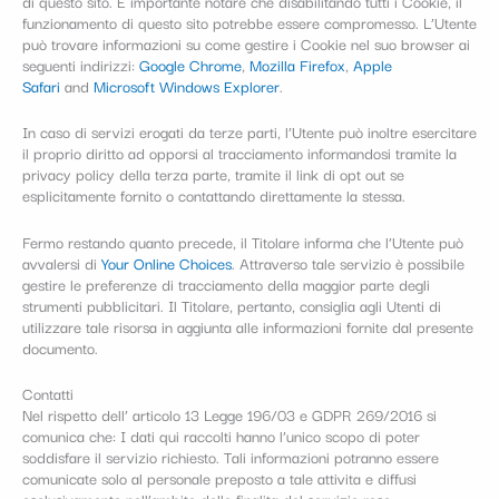
di questo sito. È importante notare che disabilitando tutti i Cookie, il
funzionamento di questo sito potrebbe essere compromesso. L’Utente
può trovare informazioni su come gestire i Cookie nel suo browser ai
seguenti indirizzi:
Google Chrome
,
Mozilla Firefox
,
Apple
Safari
and
Microsoft Windows Explorer
.
In caso di servizi erogati da terze parti, l’Utente può inoltre esercitare
il proprio diritto ad opporsi al tracciamento informandosi tramite la
privacy policy della terza parte, tramite il link di opt out se
esplicitamente fornito o contattando direttamente la stessa.
Fermo restando quanto precede, il Titolare informa che l’Utente può
avvalersi di
Your Online Choices
. Attraverso tale servizio è possibile
gestire le preferenze di tracciamento della maggior parte degli
strumenti pubblicitari. Il Titolare, pertanto, consiglia agli Utenti di
utilizzare tale risorsa in aggiunta alle informazioni fornite dal presente
documento.
Contatti
Nel rispetto dell’ articolo 13 Legge 196/03 e GDPR 269/2016 si
comunica che: I dati qui raccolti hanno l’unico scopo di poter
soddisfare il servizio richiesto. Tali informazioni potranno essere
comunicate solo al personale preposto a tale attivita e diffusi
esclusivamente nell’ambito delle finalita del servizio reso.