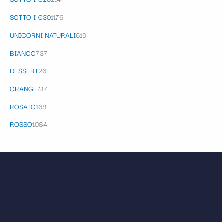
SOTTO I €30
1176
UNICORNI NATURALI
619
BIANCO
737
DESSERT
26
ORANGE
417
ROSATO
168
ROSSO
1084