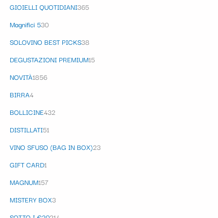
GIOIELLI QUOTIDIANI
365
Magnifici 5
30
SOLOVINO BEST PICKS
38
DEGUSTAZIONI PREMIUM
15
NOVITÀ
1856
BIRRA
4
BOLLICINE
432
DISTILLATI
51
VINO SFUSO (BAG IN BOX)
23
GIFT CARD
1
MAGNUM
157
MISTERY BOX
3
SOTTO I €20
214