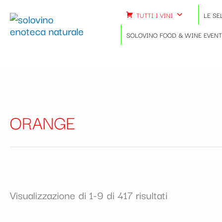
Ordina
Vai
in
TUTTI I VINI
LE SE
al
base
contenuto
SOLOVINO FOOD & WINE EVEN
al
più
recente
ORANGE
Visualizzazione di 1-9 di 417 risultati