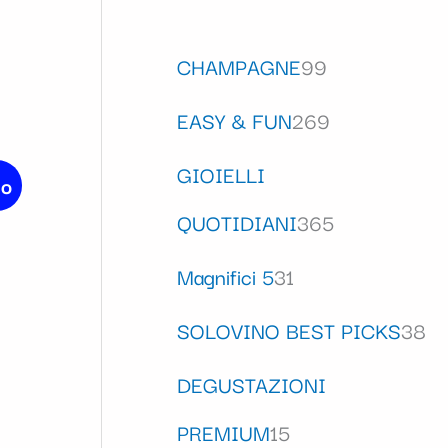
CHAMPAGNE
99
EASY & FUN
269
GIOIELLI
lo
QUOTIDIANI
365
Magnifici 5
31
SOLOVINO BEST PICKS
38
DEGUSTAZIONI
PREMIUM
15