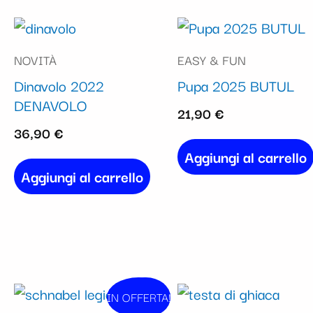
NOVITÀ
EASY & FUN
Dinavolo 2022
Pupa 2025 BUTUL
DENAVOLO
21,90
€
36,90
€
Aggiungi al carrello
Aggiungi al carrello
Il
Il
IN OFFERTA!
In vendita!
prezzo
prezzo