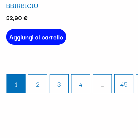
BBIRBICIU
32,90
€
Aggiungi al carrello
1
2
3
4
…
45