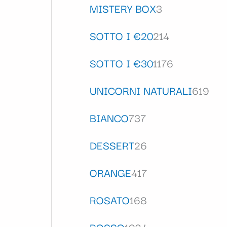
MISTERY BOX
3
SOTTO I €20
214
SOTTO I €30
1176
UNICORNI NATURALI
619
BIANCO
737
DESSERT
26
ORANGE
417
ROSATO
168
ROSSO
1084