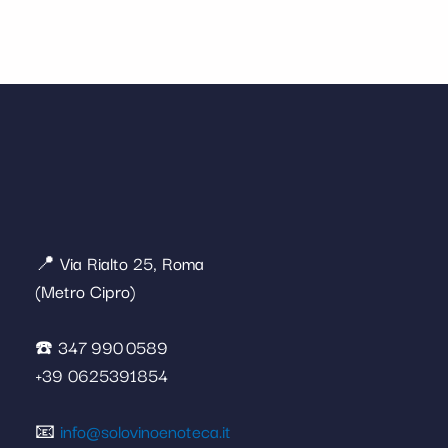
📍 Via Rialto 25, Roma
(Metro Cipro)
☎️ 347 990 0589
+39 0625391854
📧
info@solovinoenoteca.it