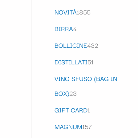
NOVITÀ
1855
BIRRA
4
BOLLICINE
432
DISTILLATI
51
VINO SFUSO (BAG IN
BOX)
23
GIFT CARD
1
MAGNUM
157