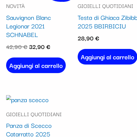
NOVITÀ
GIOIELLI QUOTIDIANI
originale
attuale
Sauvignon Blanc
Testa di Ghiaca Zibib
era:
è:
Legionar 2021
2025 BBIRBICIU
42,90 €.
32,90 €.
SCHNABEL
28,90
€
42,90
€
32,90
€
Aggiungi al carrello
Aggiungi al carrello
GIOIELLI QUOTIDIANI
Panza di Scecco
Catarratto 2025