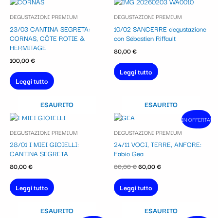
DEGUSTAZIONI PREMIUM
DEGUSTAZIONI PREMIUM
23/03 CANTINA SEGRETA:
10/02 SANCERRE degustazione
CORNAS, CÔTE ROTIE &
con Sébastien Riffault
HERMITAGE
80,00
€
100,00
€
Leggi tutto
Leggi tutto
ESAURITO
ESAURITO
Il
Il
IN OFFERTA!
In vendita!
prezzo
prezzo
DEGUSTAZIONI PREMIUM
DEGUSTAZIONI PREMIUM
originale
attuale
era:
è:
28/01 I MIEI GIOIELLI:
24/11 VOCI, TERRE, ANFORE:
80,00 €.
60,00 €.
CANTINA SEGRETA
Fabio Gea
80,00
€
80,00
€
60,00
€
Leggi tutto
Leggi tutto
ESAURITO
ESAURITO