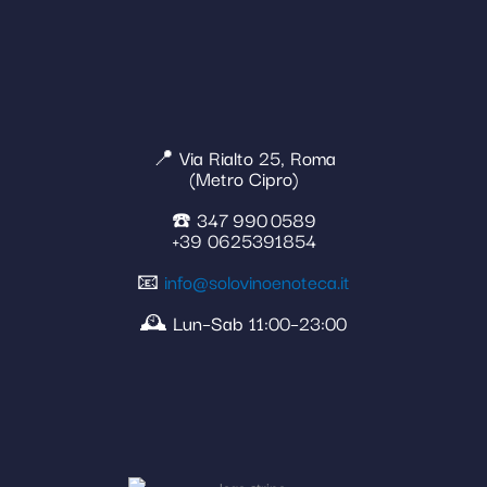
📍 Via Rialto 25, Roma
(Metro Cipro)
☎️ 347 990 0589
+39 0625391854
📧
info@solovinoenoteca.it
🕰️ Lun–Sab 11:00–23:00