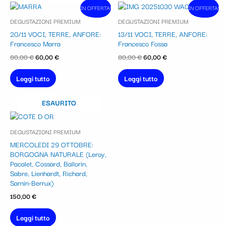
Il
Il
Il
Il
IN OFFERTA!
In vendita!
IN OFFERTA!
In vendita!
prezzo
prezzo
prezzo
prezzo
DEGUSTAZIONI PREMIUM
DEGUSTAZIONI PREMIUM
originale
attuale
originale
attuale
era:
è:
era:
è:
20/11 VOCI, TERRE, ANFORE:
13/11 VOCI, TERRE, ANFORE:
80,00 €.
60,00 €.
80,00 €.
60,00 €.
Francesco Marra
Francesco Fossa
80,00
€
60,00
€
80,00
€
60,00
€
Leggi tutto
Leggi tutto
ESAURITO
DEGUSTAZIONI PREMIUM
MERCOLEDI 29 OTTOBRE:
BORGOGNA NATURALE (Leroy,
Pacalet, Cossard, Ballorin,
Sabre, Lienhardt, Richard,
Sarnin-Berrux)
150,00
€
Leggi tutto