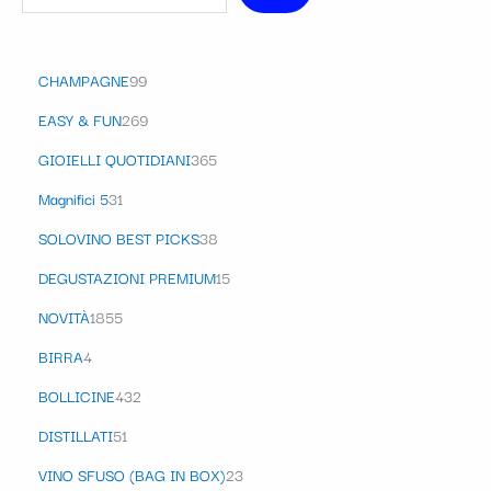
CHAMPAGNE
99
EASY & FUN
269
GIOIELLI QUOTIDIANI
365
Magnifici 5
31
SOLOVINO BEST PICKS
38
DEGUSTAZIONI PREMIUM
15
NOVITÀ
1855
BIRRA
4
BOLLICINE
432
DISTILLATI
51
VINO SFUSO (BAG IN BOX)
23