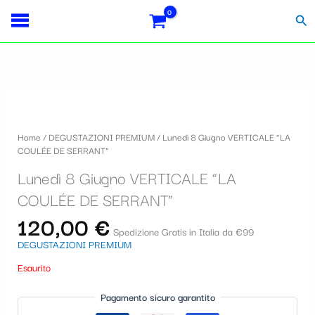
Vai
S
al
Cer
contenuto
e
l
e
z
i
Home
/
DEGUSTAZIONI PREMIUM
/ Lunedì 8 Giugno VERTICALE “LA
o
COULÉE DE SERRANT”
n
Lunedì 8 Giugno VERTICALE “LA
a
COULÉE DE SERRANT”
u
120,00
€
Spedizione Gratis in Italia da €99
n
DEGUSTAZIONI PREMIUM
a
Esaurito
c
Pagamento sicuro garantito
a