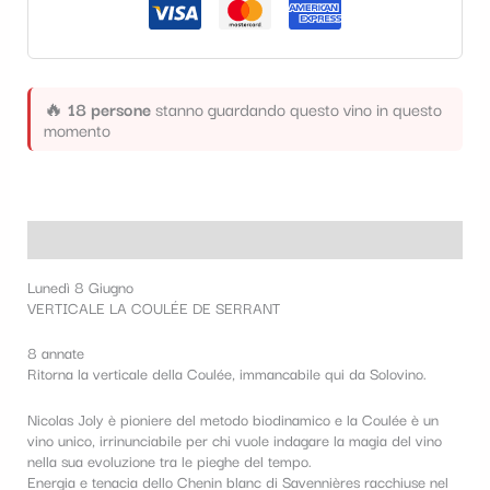
t
e
g
🔥
18 persone
stanno guardando questo vino in questo
o
momento
r
i
a
Descrizione
Lunedì 8 Giugno
VERTICALE LA COULÉE DE SERRANT
8 annate
Ritorna la verticale della Coulée, immancabile qui da Solovino.
Nicolas Joly è pioniere del metodo biodinamico e la Coulée è un
vino unico, irrinunciabile per chi vuole indagare la magia del vino
nella sua evoluzione tra le pieghe del tempo.
Energia e tenacia dello Chenin blanc di Savennières racchiuse nel