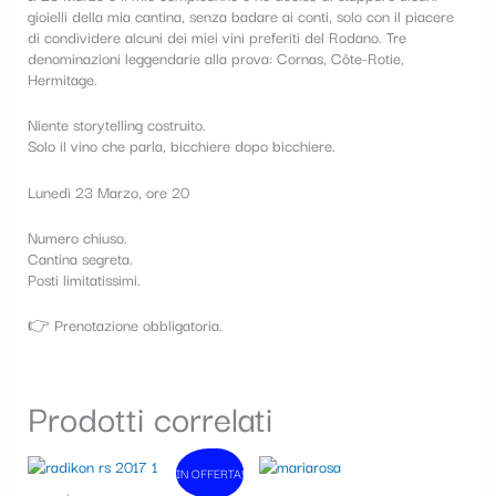
gioielli della mia cantina, senza badare ai conti, solo con il piacere
di condividere alcuni dei miei vini preferiti del Rodano. Tre
denominazioni leggendarie alla prova: Cornas, Côte-Rotie,
Hermitage.
Niente storytelling costruito.
Solo il vino che parla, bicchiere dopo bicchiere.
Lunedì 23 Marzo, ore 20
Numero chiuso.
Cantina segreta.
Posti limitatissimi.
👉 Prenotazione obbligatoria.
Prodotti correlati
Il
Il
IN OFFERTA!
In vendita!
prezzo
prezzo