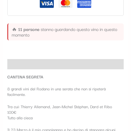
t
e
g
🔥
11 persone
stanno guardando questo vino in questo
o
momento
r
i
a
Descrizione
CANTINA SEGRETA
8 grandi vini del Rodano in una serata che non si ripeterà
facilmente.
Tra cui: Thierry Allemand, Jean-Michel Stéphan, Dard et Ribo
100€
Tutto alla cieca
Il 23 Marzo è il mio compleanno e ho deciso di stappare alcuni