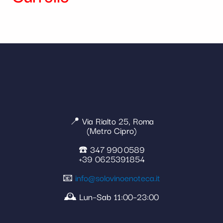
📍 Via Rialto 25, Roma
(Metro Cipro)
☎️ 347 990 0589
+39 0625391854
📧
info@solovinoenoteca.it
🕰️ Lun–Sab 11:00–23:00