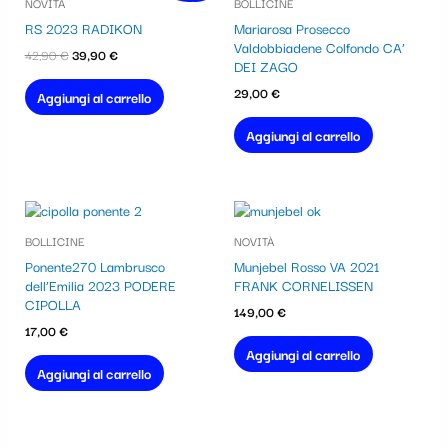
NOVITÀ
BOLLICINE
originale
attuale
era:
è:
RS 2023 RADIKON
Mariarosa Prosecco
42,90 €.
39,90 €.
Valdobbiadene Colfondo CA’
42,90
€
39,90
€
DEI ZAGO
29,00
€
Aggiungi al carrello
Aggiungi al carrello
BOLLICINE
NOVITÀ
Ponente270 Lambrusco
Munjebel Rosso VA 2021
dell’Emilia 2023 PODERE
FRANK CORNELISSEN
CIPOLLA
149,00
€
17,00
€
Aggiungi al carrello
Aggiungi al carrello