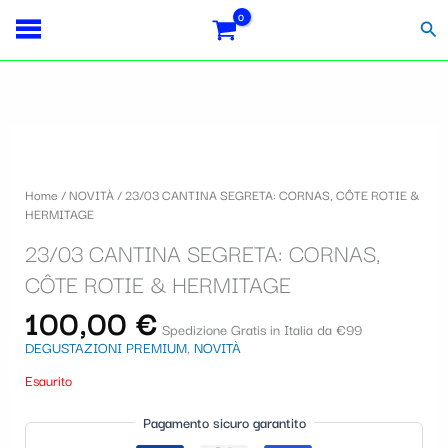
Vai
Importo
Totale
S
al
fiscale:
Carrello:
Cer
contenuto
e
l
e
z
i
Home
/
NOVITÀ
/ 23/03 CANTINA SEGRETA: CORNAS, CÔTE ROTIE &
o
HERMITAGE
n
23/03 CANTINA SEGRETA: CORNAS,
a
CÔTE ROTIE & HERMITAGE
u
100,00
€
Spedizione Gratis in Italia da €99
n
DEGUSTAZIONI PREMIUM
,
NOVITÀ
a
Esaurito
c
Pagamento sicuro garantito
a