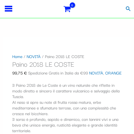
Vai
Paino
S
al
2018
Cer
contenuto
LE
e
COSTE
l
quantità
e
z
i
Home
/
NOVITÀ
/ Paino 2018 LE COSTE
Paino 2018 LE COSTE
o
n
99,75
€
Spedizione Gratis in Italia da €99
NOVITÀ
,
ORANGE
a
Il Paino 2018 de Le Coste è un vino naturale che riflette in
u
modo diretto e sincero il carattere vulcanico e selvaggio della
Tuscia.
n
Al naso si apre su note di frutta rossa matura, erbe
mediterranee e sfumature terrose, con una complessità che
a
cresce nel bicchiere.
Il sorso è profondo, sapido e dinamico, con tannini vivi e una
c
beva che unisce energia, rusticità elegante e grande identità
a
territoriale.