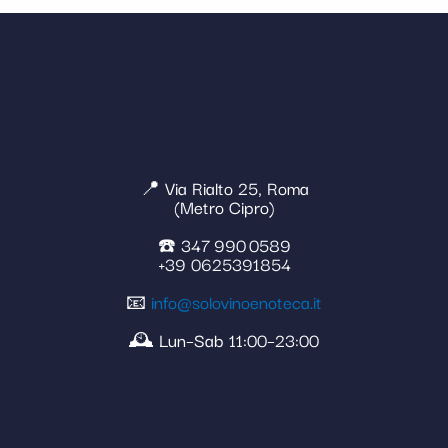
📍 Via Rialto 25, Roma
(Metro Cipro)
☎️ 347 990 0589
+39 0625391854
📧
info@solovinoenoteca.it
🕰️ Lun–Sab 11:00–23:00