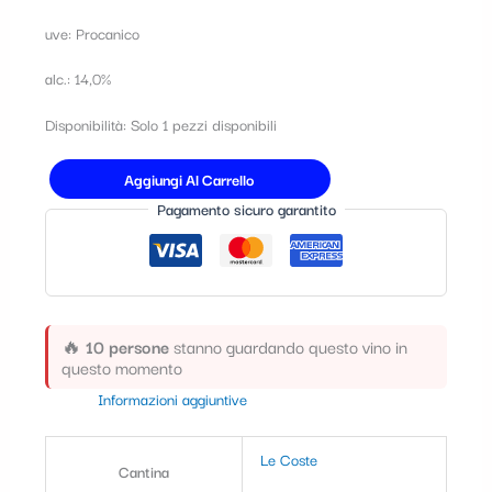
t
uve: Procanico
e
alc.: 14,0%
g
o
Disponibilità:
Solo 1 pezzi disponibili
r
Aggiungi Al Carrello
i
Pagamento sicuro garantito
a
🔥
10 persone
stanno guardando questo vino in
questo momento
Informazioni aggiuntive
Le Coste
Cantina