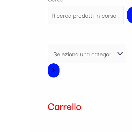
i
a
Carrello