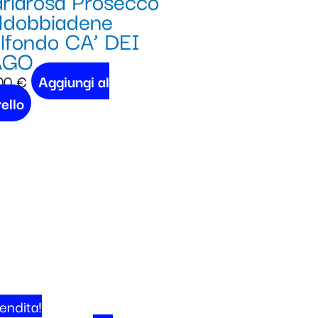
riarosa Prosecco
ldobbiadene
lfondo CA’ DEI
AGO
00
€
Aggiungi al
ello
endita!