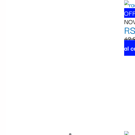
OFF
NO
RS
42,
al c