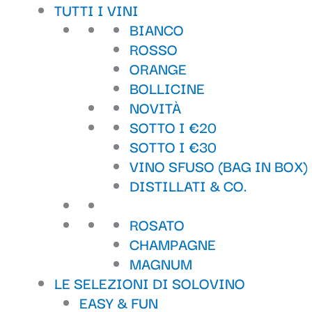
Il
Il
TUTTI I VINI
prezzo
prezzo
BIANCO
originale
attuale
ROSSO
era:
è:
ORANGE
42,90 €.
39,90 €.
BOLLICINE
NOVITÀ
SOTTO I €20
SOTTO I €30
VINO SFUSO (BAG IN BOX)
DISTILLATI & CO.
ROSATO
CHAMPAGNE
MAGNUM
LE SELEZIONI DI SOLOVINO
EASY & FUN