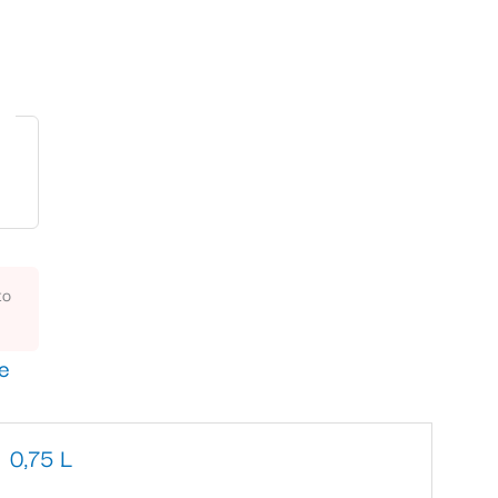
to
ve
0,75 L