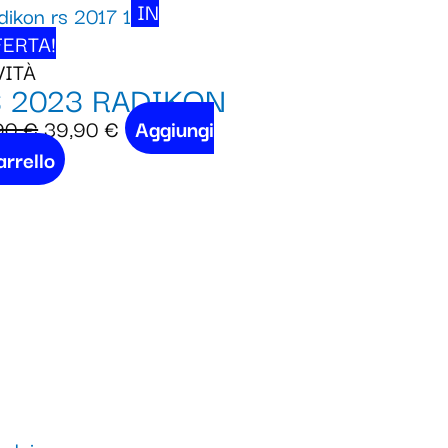
IN
ERTA!
VITÀ
 2023 RADIKON
90
€
39,90
€
Aggiungi
arrello