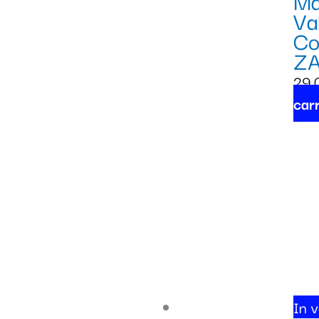
Ma
Va
Co
Z
29,
carr
In v