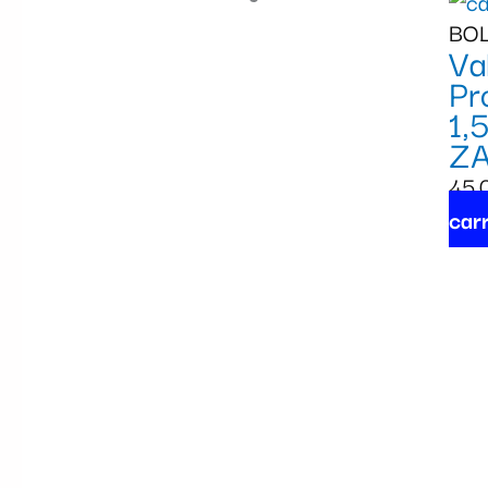
BOL
Va
Pr
1,
Z
45,
carr