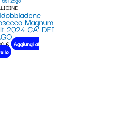
LICINE
ldobbiadene
osecco Magnum
5lt 2024 CA’ DEI
AGO
00
€
Aggiungi al
ello