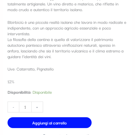
totalmente artigianale. Un vino diretto e materico, che riflette in
t
modo crudo e autentico il territorio isolano.
e
Bbirbiciù
è una piccola realtà isolana che lavora in modo radicale e
g
indipendente, con un approccio agricolo essenziale e poco
interventista.
o
La filosofia della cantina è quella di valorizzare il patrimonio
r
autoctono pantesco attraverso vinificazioni naturali, spesso in
anfora, lasciando che sia il territorio vulcanico e il clima estremo a
i
guidare l’identità dei vini.
a
Uve: Catarratto, Pignatello
12%
Disponibilità:
Disponibile
-
+
Aggiungi al carrello