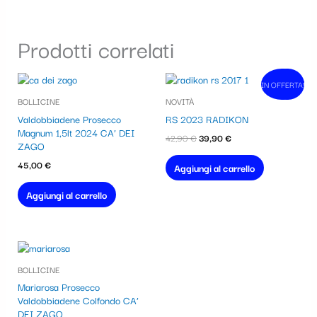
Prodotti correlati
Il
Il
IN OFFERTA!
In vendita!
prezzo
prezzo
BOLLICINE
NOVITÀ
originale
attuale
era:
è:
Valdobbiadene Prosecco
RS 2023 RADIKON
42,90 €.
39,90 €.
Magnum 1,5lt 2024 CA’ DEI
42,90
€
39,90
€
ZAGO
45,00
€
Aggiungi al carrello
Aggiungi al carrello
BOLLICINE
Mariarosa Prosecco
Valdobbiadene Colfondo CA’
DEI ZAGO