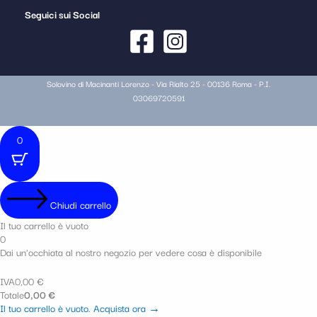
Seguici sui Social
Solovino di Macinanti Lorenzo - Via Rialto 25 - 00136 Roma - P.I.
03069720591
0
Chiudi carrello
Il tuo carrello è vuoto
0
Dai un'occhiata al nostro negozio per vedere cosa è disponibile
IVA
0,00
€
Totale
0,00
€
Il tuo carrello è vuoto. Acquista ora →