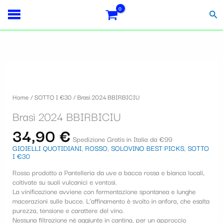
Vai
Importo
Totale
S
al
fiscale:
Carrello:
Cer
contenuto
e
l
e
Brasì
z
2024
i
BBIRBICIU
Home
/
SOTTO I €30
/ Brasì 2024 BBIRBICIU
quantità
o
Brasì 2024 BBIRBICIU
n
34,90
€
a
Spedizione Gratis in Italia da €99
GIOIELLI QUOTIDIANI
,
ROSSO
,
SOLOVINO BEST PICKS
,
SOTTO
u
I €30
n
Rosso prodotto a Pantelleria da uve a bacca rossa e bianca locali,
coltivate su suoli vulcanici e ventosi.
a
La vinificazione avviene con fermentazione spontanea e lunghe
c
macerazioni sulle bucce. L’affinamento è svolto in anfora, che esalta
purezza, tensione e carattere del vino.
a
Nessuna filtrazione né aggiunte in cantina, per un approccio