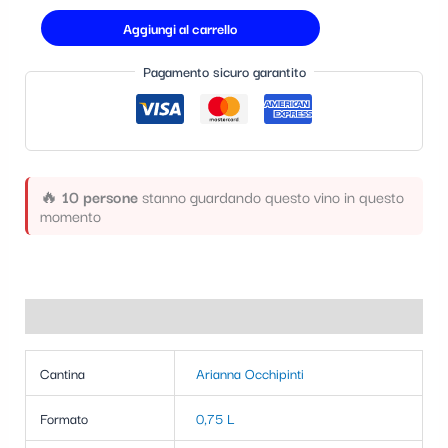
t
Aggiungi al carrello
e
Pagamento sicuro garantito
g
o
r
i
🔥
10 persone
stanno guardando questo vino in questo
a
momento
Informazioni aggiuntive
Cantina
Arianna Occhipinti
Formato
0,75 L