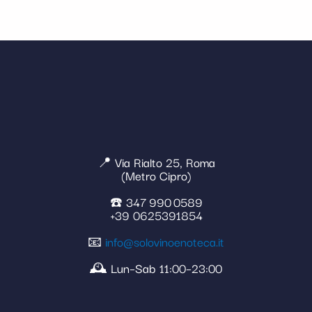
📍 Via Rialto 25, Roma
(Metro Cipro)
☎️ 347 990 0589
+39 0625391854
📧
info@solovinoenoteca.it
🕰️ Lun–Sab 11:00–23:00