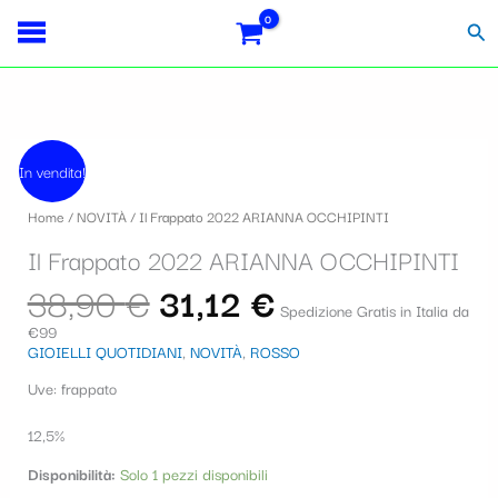
Vai
Importo
Totale
S
al
fiscale:
Carrello:
Cer
contenuto
e
l
e
Il
Il
Il
z
prezzo
prezzo
In vendita!
Frappato
originale
attuale
i
2022
era:
è:
Home
/
NOVITÀ
/ Il Frappato 2022 ARIANNA OCCHIPINTI
ARIANNA
38,90 €.
31,12 €.
o
OCCHIPINTI
Il Frappato 2022 ARIANNA OCCHIPINTI
quantità
n
38,90
€
31,12
€
a
Spedizione Gratis in Italia da
€99
u
GIOIELLI QUOTIDIANI
,
NOVITÀ
,
ROSSO
n
Uve: frappato
a
12,5%
c
Disponibilità:
Solo 1 pezzi disponibili
a