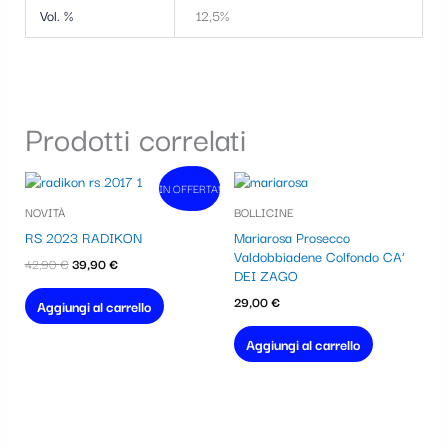
Vol. %
12,5%
Prodotti correlati
Il
Il
IN OFFERTA!
In vendita!
prezzo
prezzo
NOVITÀ
BOLLICINE
originale
attuale
era:
è:
RS 2023 RADIKON
Mariarosa Prosecco
42,90 €.
39,90 €.
Valdobbiadene Colfondo CA’
42,90
€
39,90
€
DEI ZAGO
29,00
€
Aggiungi al carrello
Aggiungi al carrello