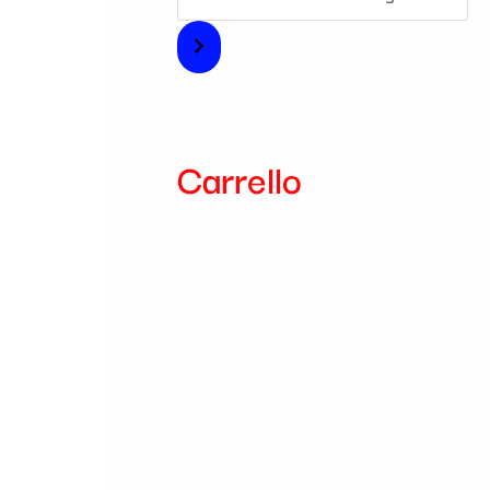
u
n
a
c
Carrello
a
t
e
g
o
r