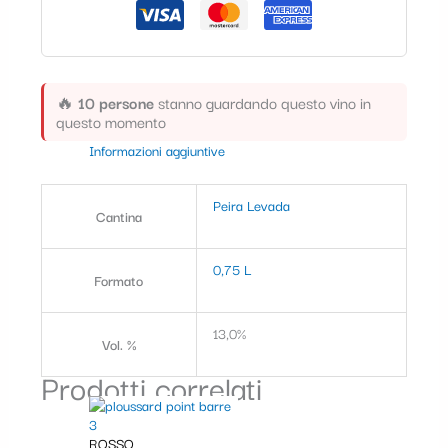
t
e
g
🔥
10 persone
stanno guardando questo vino in
o
questo momento
r
Informazioni aggiuntive
i
Peira Levada
a
Cantina
0,75 L
Formato
13,0%
Vol. %
Prodotti correlati
ROSSO