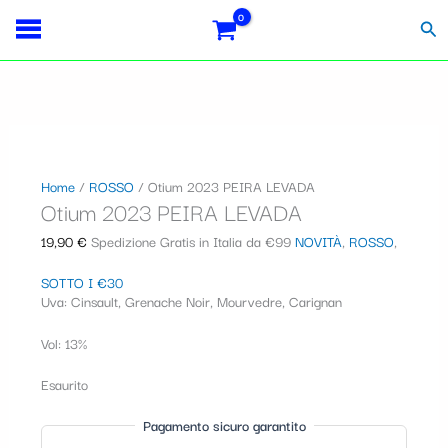
Vai
Importo
Totale
S
al
fiscale:
Carrello:
Cer
contenuto
e
l
e
z
i
Home
/
ROSSO
/ Otium 2023 PEIRA LEVADA
Otium 2023 PEIRA LEVADA
o
n
19,90
€
Spedizione Gratis in Italia da €99
NOVITÀ
,
ROSSO
,
a
SOTTO I €30
Uva: Cinsault, Grenache Noir, Mourvedre, Carignan
u
n
Vol: 13%
a
Esaurito
c
Pagamento sicuro garantito
a