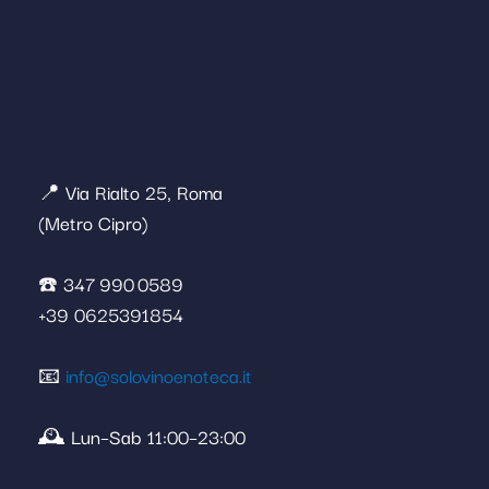
📍 Via Rialto 25, Roma
(Metro Cipro)
☎️ 347 990 0589
+39 0625391854
📧
info@solovinoenoteca.it
🕰️ Lun–Sab 11:00–23:00