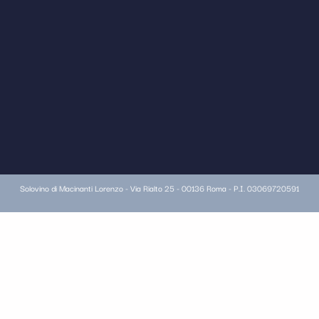
Solovino di Macinanti Lorenzo - Via Rialto 25 - 00136 Roma - P.I. 03069720591