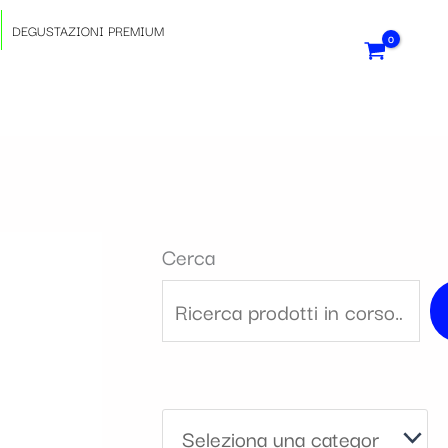
S
DEGUSTAZIONI PREMIUM
e
l
e
z
Cerca
i
o
n
a