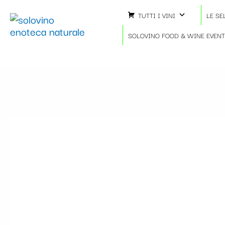
Vai
TUTTI I VINI
LE SE
al
contenuto
SOLOVINO FOOD & WINE EVEN