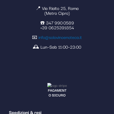
📍 Via Rialto 25, Roma
(Metro Cipro)
☎️ 347 990 0589
+39 0625391854
📧
info@solovinoenoteca.it
🕰️ Lun–Sab 11:00–23:00
PAGAMENT
O SICURO
Spedizioni & resi