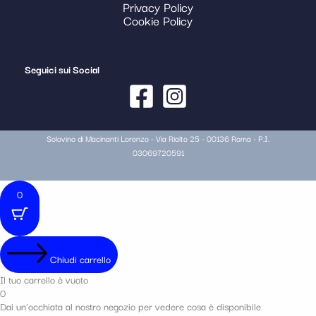
Privacy Policy
Cookie Policy
Seguici sui Social
Solovino di Macinanti Lorenzo - Via Rialto 25 - 00136 Roma - P.I.
03069720591
0
Chiudi carrello
Il tuo carrello è vuoto
0
Dai un'occhiata al nostro negozio per vedere cosa è disponibile