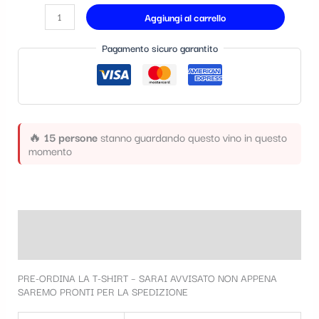
t
Aggiungi al carrello
e
Pagamento sicuro garantito
g
o
r
i
🔥
15 persone
stanno guardando questo vino in questo
a
momento
Descrizione
Informazioni aggiuntive
PRE-ORDINA LA T-SHIRT – SARAI AVVISATO NON APPENA
SAREMO PRONTI PER LA SPEDIZIONE