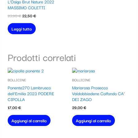
era:
è:
L’Osigo Brut Nature 2022
23,90 €.
22,50 €.
MASSIMO COLETTI
23,90
€
22,50
€
Leggi tutto
Prodotti correlati
BOLLICINE
BOLLICINE
Ponente270 Lambrusco
Mariarosa Prosecco
dell’Emilia 2023 PODERE
Valdobbiadene Colfondo CA’
CIPOLLA
DEI ZAGO
17,00
€
29,00
€
Aggiungi al carrello
Aggiungi al carrello