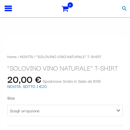
Vai
Importo
Totale
S
al
fiscale:
Carrello:
Cer
contenuto
e
l
e
"SOLOVINO
z
VINO
i
NATURALE"
Home
/
NOVITÀ
/ “SOLOVINO VINO NATURALE” T-SHIRT
T-
o
SHIRT
“SOLOVINO VINO NATURALE” T-SHIRT
quantità
n
20,00
€
a
Spedizione Gratis in Italia da €99
NOVITÀ
,
SOTTO I €20
u
n
Size
a
c
a