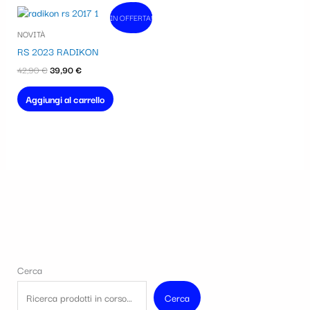
Il
Il
IN OFFERTA!
In vendita!
prezzo
prezzo
NOVITÀ
originale
attuale
era:
è:
RS 2023 RADIKON
42,90 €.
39,90 €.
42,90
€
39,90
€
Aggiungi al carrello
Cerca
Cerca