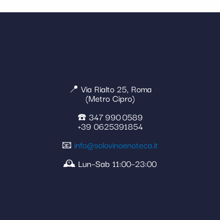
📍 Via Rialto 25, Roma
(Metro Cipro)
☎️ 347 990 0589
+39 0625391854
📧
info@solovinoenoteca.it
🕰️ Lun–Sab 11:00–23:00