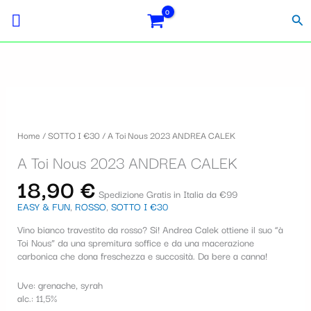
Vai
Importo
Totale
S
al
fiscale:
Carrello:
Cer
contenuto
e
l
e
z
i
Home
/
SOTTO I €30
/ A Toi Nous 2023 ANDREA CALEK
o
A Toi Nous 2023 ANDREA CALEK
n
18,90
€
a
Spedizione Gratis in Italia da €99
EASY & FUN
,
ROSSO
,
SOTTO I €30
u
Vino bianco travestito da rosso? Si! Andrea Calek ottiene il suo “à
n
Toi Nous” da una spremitura soffice e da una macerazione
a
carbonica che dona freschezza e succosità. Da bere a canna!
c
Uve: grenache, syrah
alc.: 11,5%
a