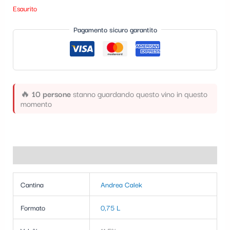
t
Esaurito
e
Pagamento sicuro garantito
g
o
r
i
🔥
10 persone
stanno guardando questo vino in questo
momento
a
Informazioni aggiuntive
Cantina
Andrea Calek
Formato
0,75 L