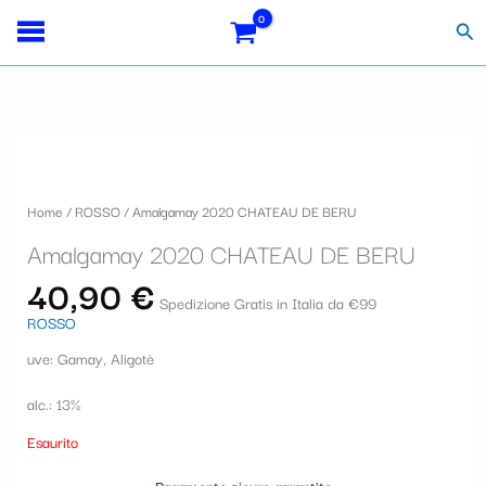
Vai
Importo
Totale
S
al
fiscale:
Carrello:
Cer
contenuto
e
l
e
z
i
Home
/
ROSSO
/ Amalgamay 2020 CHATEAU DE BERU
o
Amalgamay 2020 CHATEAU DE BERU
n
40,90
€
a
Spedizione Gratis in Italia da €99
ROSSO
u
uve: Gamay, Aligotè
n
a
alc.: 13%
c
Esaurito
a