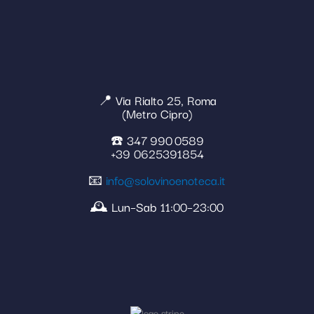
📍 Via Rialto 25, Roma
(Metro Cipro)
☎️ 347 990 0589
+39 0625391854
📧
info@solovinoenoteca.it
🕰️ Lun–Sab 11:00–23:00