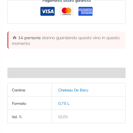
Pagamento sicuro garantito
t
e
g
o
🔥
14 persone
stanno guardando questo vino in questo
r
momento
i
a
Informazioni aggiuntive
Cantina
Chateau De Beru
Formato
0,75 L
Vol. %
13,0%