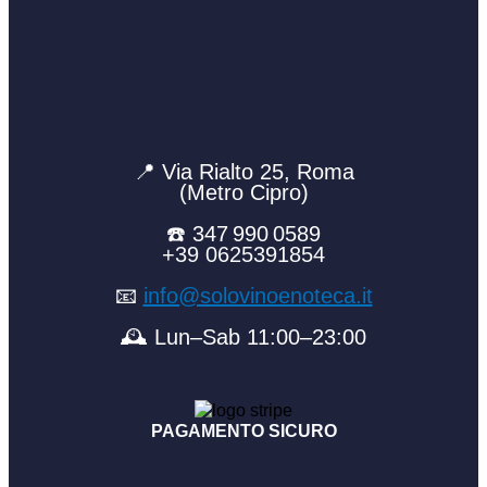
📍 Via Rialto 25, Roma
(Metro Cipro)
☎️ 347 990 0589
+39 0625391854
📧
info@solovinoenoteca.it
🕰️ Lun–Sab 11:00–23:00
PAGAMENTO SICURO