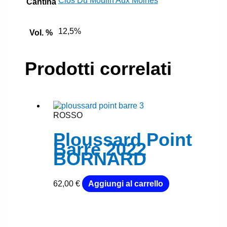
Clos Du Moulin Aux Moines
Cantina
12,5%
Vol. %
Prodotti correlati
ROSSO
Ploussard Point
Barre 2022
BORNARD
62,00
€
Aggiungi al carrello