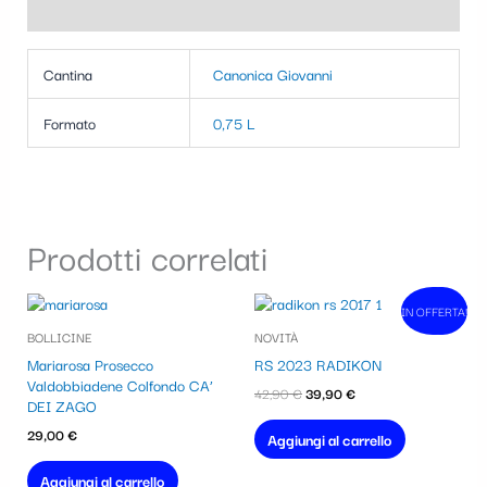
Informazioni aggiuntive
Cantina
Canonica Giovanni
Formato
0,75 L
Prodotti correlati
Il
Il
IN OFFERTA!
In vendita!
prezzo
prezzo
BOLLICINE
NOVITÀ
originale
attuale
era:
è:
Mariarosa Prosecco
RS 2023 RADIKON
42,90 €.
39,90 €.
Valdobbiadene Colfondo CA’
42,90
€
39,90
€
DEI ZAGO
29,00
€
Aggiungi al carrello
Aggiungi al carrello