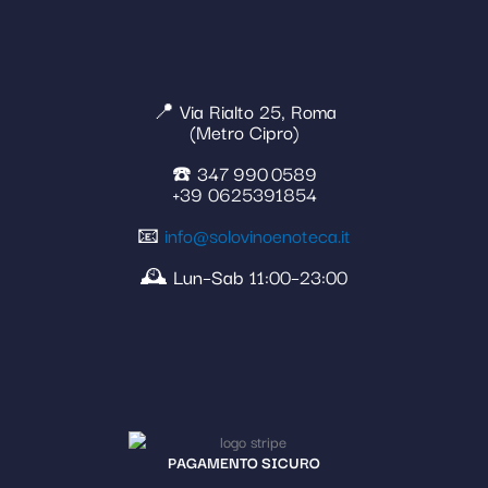
📍 Via Rialto 25, Roma
(Metro Cipro)
☎️ 347 990 0589
+39 0625391854
📧
info@solovinoenoteca.it
🕰️ Lun–Sab 11:00–23:00
PAGAMENTO SICURO