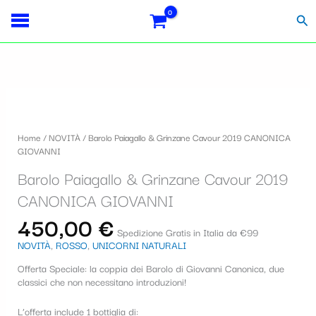
Vai
S
al
Cer
contenuto
e
l
e
z
i
Home
/
NOVITÀ
/ Barolo Paiagallo & Grinzane Cavour 2019 CANONICA
o
GIOVANNI
n
Barolo Paiagallo & Grinzane Cavour 2019
a
CANONICA GIOVANNI
u
450,00
€
Spedizione Gratis in Italia da €99
n
NOVITÀ
,
ROSSO
,
UNICORNI NATURALI
a
Offerta Speciale: la coppia dei Barolo di Giovanni Canonica, due
c
classici che non necessitano introduzioni!
a
L’offerta include 1 bottiglia di: