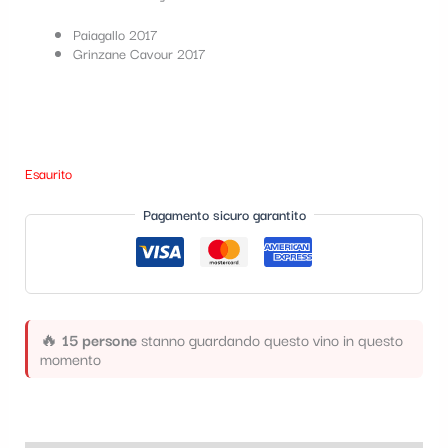
t
Paiagallo 2017
e
Grinzane Cavour 2017
g
o
r
Esaurito
i
a
Pagamento sicuro garantito
🔥
15 persone
stanno guardando questo vino in questo
momento