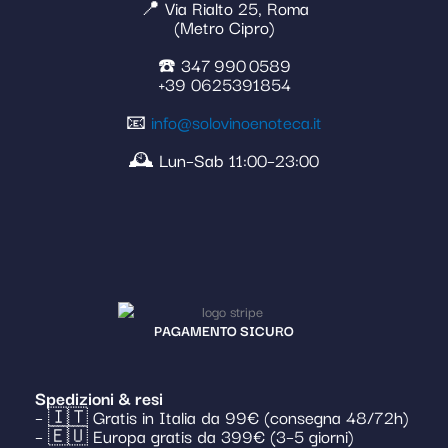
📍 Via Rialto 25, Roma
(Metro Cipro)
☎️ 347 990 0589
+39 0625391854
📧
info@solovinoenoteca.it
🕰️ Lun–Sab 11:00–23:00
PAGAMENTO SICURO
Spedizioni & resi
– 🇮🇹 Gratis in Italia da 99€ (consegna 48/72h)
– 🇪🇺 Europa gratis da 399€ (3–5 giorni)