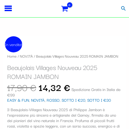
Vai
Importo
Totale
S
al
fiscale:
Carrello:
Cer
contenuto
e
l
e
Il
Il
Beaujolais
z
prezzo
prezzo
In vendita!
Villages
originale
attuale
i
Nouveau
era:
è:
Home
/
NOVITÀ
/ Beaujolais Villages Nouveau 2025 ROMAIN JAMBON
2025
17,90 €.
14,32 €.
o
ROMAIN
Beaujolais Villages Nouveau 2025
JAMBON
n
quantità
ROMAIN JAMBON
a
17,90
€
14,32
€
u
Spedizione Gratis in Italia da
€99
n
EASY & FUN
,
NOVITÀ
,
ROSSO
,
SOTTO I €20
,
SOTTO I €30
a
Il Beaujolais-Villages Nouveau 2025 di Philippe Jambon è
c
l’espressione più sincera e artigianale del Gamay, firmata da uno
dei pionieri del vino naturale in Francia. Profuma di piccoli frutti
a
rossi, violetta e spezie leggere, con un sorso succoso, energico e di