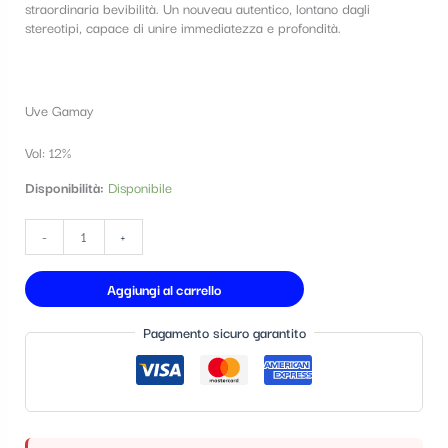
straordinaria bevibilità. Un nouveau autentico, lontano dagli
t
stereotipi, capace di unire immediatezza e profondità.
e
g
Uve Gamay
o
r
Vol: 12%
i
Disponibilità:
Disponibile
a
-
+
Aggiungi al carrello
Pagamento sicuro garantito