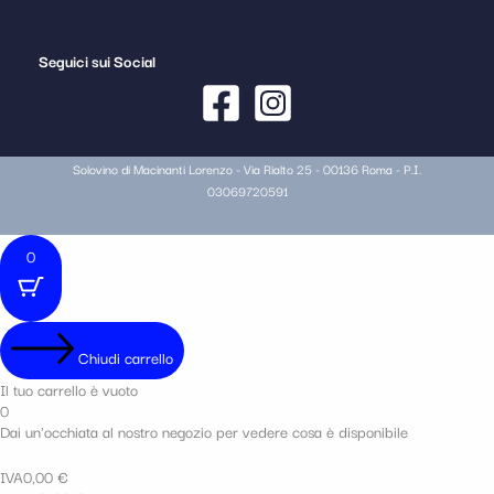
Seguici sui Social
Solovino di Macinanti Lorenzo - Via Rialto 25 - 00136 Roma - P.I.
03069720591
0
Chiudi carrello
Il tuo carrello è vuoto
0
Dai un'occhiata al nostro negozio per vedere cosa è disponibile
IVA
0,00
€