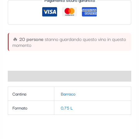
Pagamento sicuro garantito
t
e
g
o
🔥
20 persone
stanno guardando questo vino in questo
r
momento
i
a
Informazioni aggiuntive
Cantina
Barraco
Formato
0,75 L