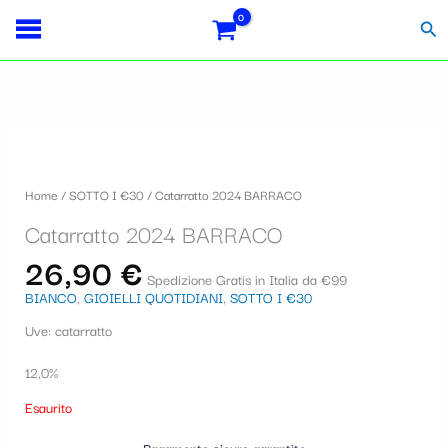
Vai
S
al
Cer
contenuto
e
l
e
z
i
Home
/
SOTTO I €30
/ Catarratto 2024 BARRACO
o
Catarratto 2024 BARRACO
n
26,90
€
a
Spedizione Gratis in Italia da €99
BIANCO
,
GIOIELLI QUOTIDIANI
,
SOTTO I €30
u
Uve: catarratto
n
a
12,0%
c
Esaurito
a