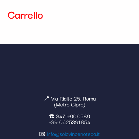
Carrello
📍 Via Rialto 25, Roma
(Metro Cipro)
☎️ 347 990 0589
+39 0625391854
📧
info@solovinoenoteca.it