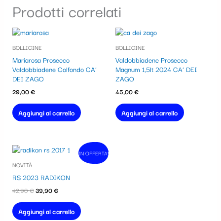
Prodotti correlati
BOLLICINE
BOLLICINE
Mariarosa Prosecco
Valdobbiadene Prosecco
Valdobbiadene Colfondo CA’
Magnum 1,5lt 2024 CA’ DEI
DEI ZAGO
ZAGO
29,00
€
45,00
€
Aggiungi al carrello
Aggiungi al carrello
Il
Il
IN OFFERTA!
In vendita!
prezzo
prezzo
NOVITÀ
originale
attuale
era:
è:
RS 2023 RADIKON
42,90 €.
39,90 €.
42,90
€
39,90
€
Aggiungi al carrello