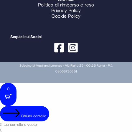
Politica di rimborso e reso
Privacy Policy
Cookie Policy
Seguici sui Social
Solovino di Macinanti Lorenzo - Via Rialto 25 - 00136 Roma - P.I.
03069720591
0
Chiudi carrello
Il tuo carrello è vuoto
0