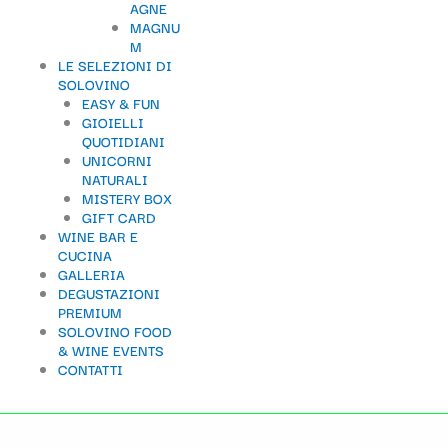
AGNE
t
MAGNU
M
e
LE SELEZIONI DI
g
SOLOVINO
EASY & FUN
o
GIOIELLI
QUOTIDIANI
r
UNICORNI
i
NATURALI
MISTERY BOX
a
GIFT CARD
WINE BAR E
CUCINA
GALLERIA
DEGUSTAZIONI
PREMIUM
SOLOVINO FOOD
& WINE EVENTS
CONTATTI