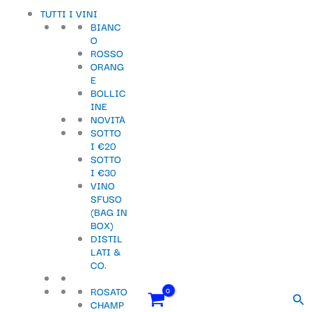
Vai
Importo
Totale
S
TUTTI I VINI
al
fiscale:
Carrello:
BIANC
contenuto
e
O
ROSSO
l
ORANG
e
E
BOLLIC
z
INE
NOVITÀ
i
SOTTO
o
I €20
SOTTO
n
I €30
VINO
a
SFUSO
u
(BAG IN
BOX)
n
DISTIL
LATI &
a
CO.
c
ROSATO
Cer
a
CHAMP