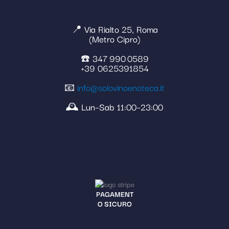
📍 Via Rialto 25, Roma
(Metro Cipro)
☎️ 347 990 0589
+39 0625391854
📧
info@solovinoenoteca.it
🕰️ Lun–Sab 11:00–23:00
PAGAMENT
O SICURO