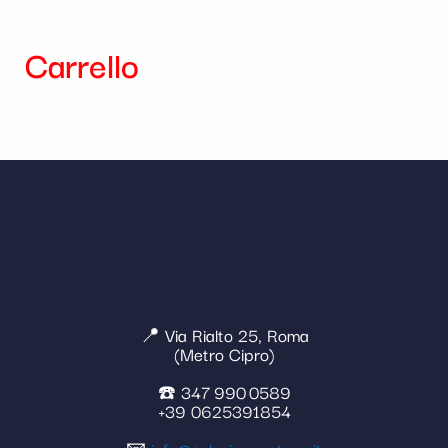
Carrello
📍 Via Rialto 25, Roma
(Metro Cipro)
☎️ 347 990 0589
+39 0625391854