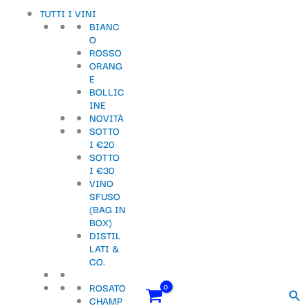
Vai
Importo
Totale
S
TUTTI I VINI
al
fiscale:
Carrello:
BIANC
contenuto
e
O
ROSSO
l
ORANG
e
E
BOLLIC
z
INE
NOVITÀ
i
SOTTO
o
I €20
SOTTO
n
I €30
VINO
a
SFUSO
u
(BAG IN
BOX)
n
DISTIL
LATI &
a
CO.
c
ROSATO
Cer
a
CHAMP