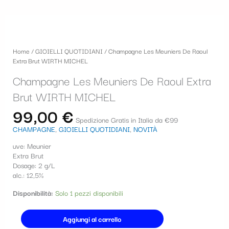
Champagne
Les
Meuniers
Home
/
GIOIELLI QUOTIDIANI
/ Champagne Les Meuniers De Raoul
De
Extra Brut WIRTH MICHEL
Raoul
Extra
Champagne Les Meuniers De Raoul Extra
Brut
WIRTH
Brut WIRTH MICHEL
MICHEL
99,00
€
quantità
Spedizione Gratis in Italia da €99
CHAMPAGNE
,
GIOIELLI QUOTIDIANI
,
NOVITÀ
uve: Meunier
Extra Brut
Dosage: 2 g/L
alc.: 12,5%
Disponibilità:
Solo 1 pezzi disponibili
Aggiungi al carrello