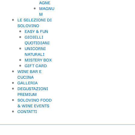
AGNE
t
MAGNU
M
e
LE SELEZIONI DI
g
SOLOVINO
EASY & FUN
o
GIOIELLI
QUOTIDIANI
r
UNICORNI
i
NATURALI
MISTERY BOX
a
GIFT CARD
WINE BAR E
CUCINA
GALLERIA
DEGUSTAZIONI
PREMIUM
SOLOVINO FOOD
& WINE EVENTS
CONTATTI