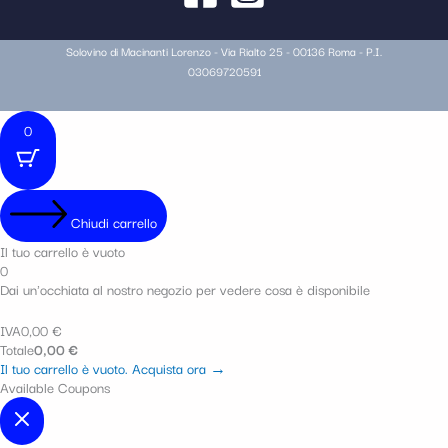
Solovino di Macinanti Lorenzo - Via Rialto 25 - 00136 Roma - P.I.
03069720591
0
Chiudi carrello
Il tuo carrello è vuoto
0
Dai un'occhiata al nostro negozio per vedere cosa è disponibile
IVA
0,00
€
Totale
0,00
€
Il tuo carrello è vuoto. Acquista ora →
Available Coupons