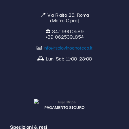
📍 Via Rialto 25, Roma
(Metro Cipro)
☎️ 347 990 0589
+39 0625391854
📧
info@solovinoenoteca.it
🕰️ Lun–Sab 11:00–23:00
PAGAMENTO SICURO
Spedizioni & resi