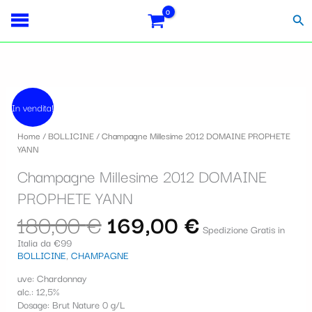
Vai
Importo
Totale
S
al
fiscale:
Carrello:
Cer
contenuto
e
l
e
Il
Il
Champagne
z
prezzo
prezzo
In vendita!
Millesime
originale
attuale
i
2012
era:
è:
Home
/
BOLLICINE
/ Champagne Millesime 2012 DOMAINE PROPHETE
DOMAINE
180,00 €.
169,00 €.
o
YANN
PROPHETE
YANN
n
Champagne Millesime 2012 DOMAINE
quantità
a
PROPHETE YANN
u
180,00
€
169,00
€
Spedizione Gratis in
n
Italia da €99
BOLLICINE
,
CHAMPAGNE
a
c
uve: Chardonnay
alc.: 12,5%
a
Dosage: Brut Nature 0 g/L