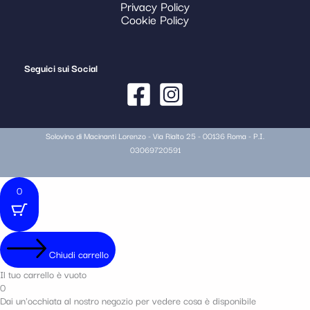
Privacy Policy
Cookie Policy
Seguici sui Social
Solovino di Macinanti Lorenzo - Via Rialto 25 - 00136 Roma - P.I.
03069720591
0
Chiudi carrello
Il tuo carrello è vuoto
0
Dai un'occhiata al nostro negozio per vedere cosa è disponibile