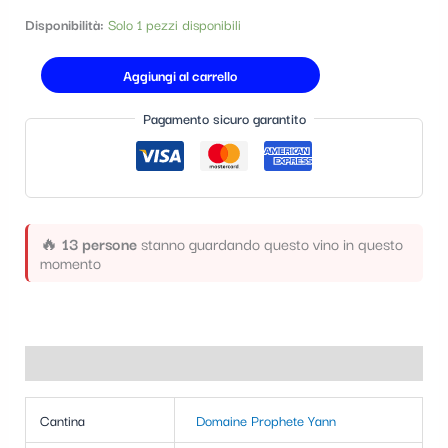
t
Disponibilità:
Solo 1 pezzi disponibili
e
Aggiungi al carrello
g
o
Pagamento sicuro garantito
r
i
a
🔥
13 persone
stanno guardando questo vino in questo
momento
Informazioni aggiuntive
Cantina
Domaine Prophete Yann