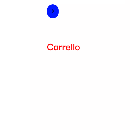
i
a
Carrello