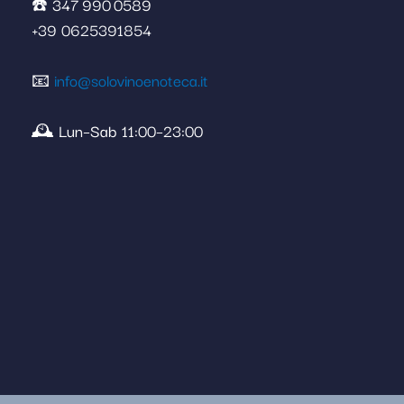
☎️ 347 990 0589
+39 0625391854
📧
info@solovinoenoteca.it
🕰️ Lun–Sab 11:00–23:00