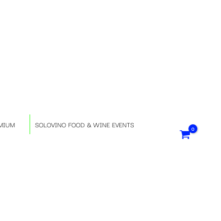
S
e
l
e
z
MIUM
SOLOVINO FOOD & WINE EVENTS
i
o
n
a