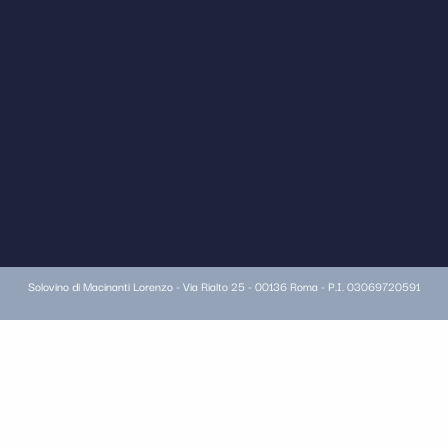
Solovino di Macinanti Lorenzo - Via Rialto 25 - 00136 Roma - P.I. 03069720591