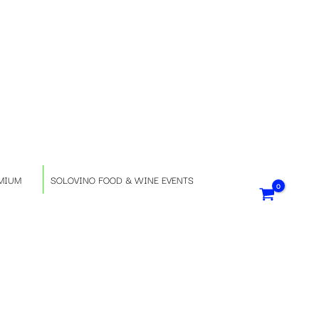
S
e
l
e
z
MIUM
SOLOVINO FOOD & WINE EVENTS
i
o
n
a