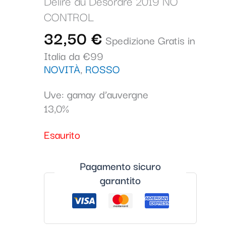
Délire du Desordre 2019 NO
CONTROL
32,50
€
Spedizione Gratis in
Italia da €99
NOVITÀ
,
ROSSO
Uve: gamay d’auvergne
13,0%
Esaurito
Pagamento sicuro
garantito