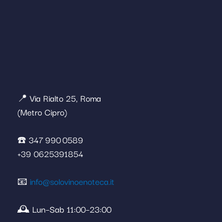
📍 Via Rialto 25, Roma
(Metro Cipro)
☎️ 347 990 0589
+39 0625391854
📧
info@solovinoenoteca.it
🕰️ Lun–Sab 11:00–23:00