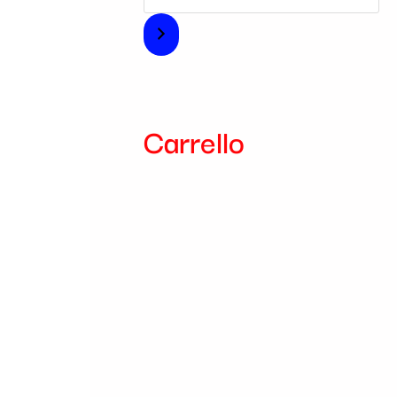
i
a
Carrello