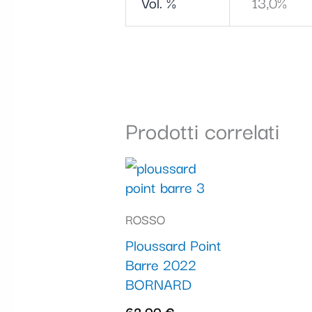
Vol. %
13,0%
Prodotti correlati
ROSSO
Ploussard Point
Barre 2022
BORNARD
62,00
€