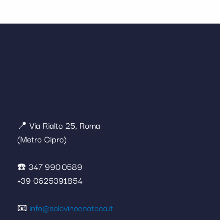
📍 Via Rialto 25, Roma
(Metro Cipro)
☎️ 347 990 0589
+39 0625391854
📧
info@solovinoenoteca.it