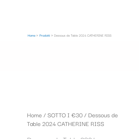
Home
Prodotti
Dessous de Table 2024 CATHERINE RISS
Il
Il
Home
/
SOTTO I €30
/ Dessous de
prezzo
prezzo
Table 2024 CATHERINE RISS
originale
attuale