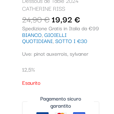
era:
è:
Dessous de Table 2024
24,90 €.
19,92 €.
CATHERINE RISS
24,90
€
19,92
€
Spedizione Gratis in Italia da €99
BIANCO
,
GIOIELLI
QUOTIDIANI
,
SOTTO I €30
Uve: pinot auxerrois, sylvaner
12,5%
Esaurito
Pagamento sicuro
garantito