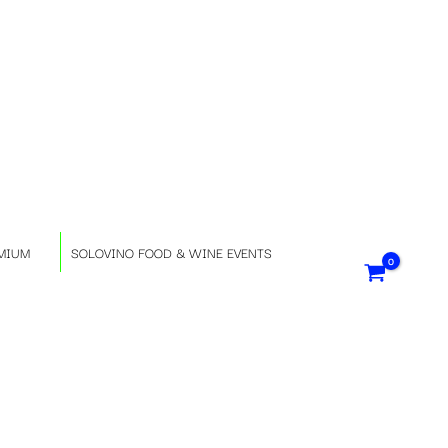
S
e
l
e
z
MIUM
SOLOVINO FOOD & WINE EVENTS
i
o
n
a