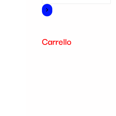
i
a
Carrello