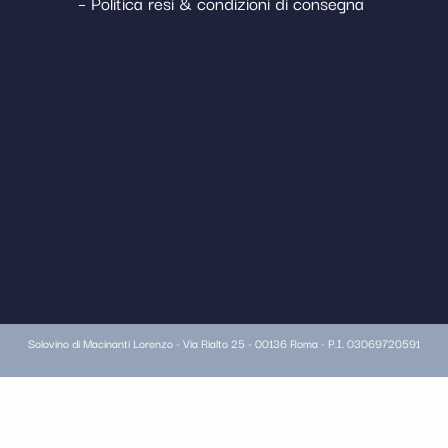
– Politica resi & condizioni di consegna
Solovino di Macinanti Lorenzo - Via Rialto 25 - 00136 Roma - P.I. 03069720591