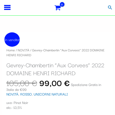
Vai
Importo
Totale
S
al
fiscale:
Carrello:
Cer
contenuto
e
l
e
Il
Il
z
prezzo
prezzo
In vendita!
originale
attuale
i
era:
è:
Home
/
NOVITÀ
/ Gevrey-Chambertin “Aux Corvees” 2022 DOMAINE
105,00 €.
99,00 €.
o
HENRI RICHARD
n
Gevrey-Chambertin “Aux Corvees” 2022
a
DOMAINE HENRI RICHARD
u
105,00
€
99,00
€
Spedizione Gratis in
n
Italia da €99
NOVITÀ
,
ROSSO
,
UNICORNI NATURALI
a
c
uve: Pinot Noir
alc.: 13,5%
a