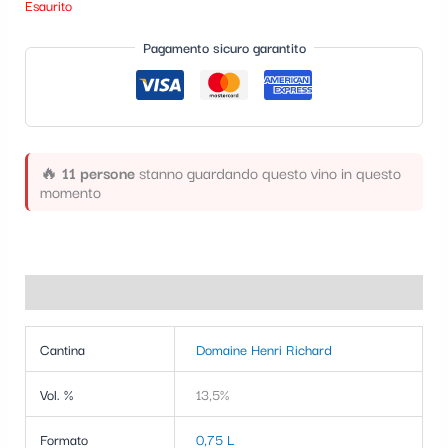
Esaurito
t
Pagamento sicuro garantito
e
g
o
r
🔥
11 persone
stanno guardando questo vino in questo
i
momento
a
Informazioni aggiuntive
Cantina
Domaine Henri Richard
Vol. %
13,5%
Formato
0,75 L