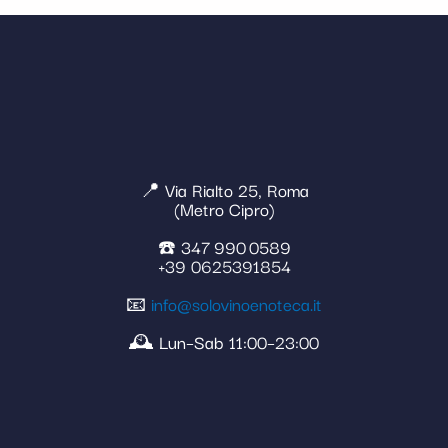
📍 Via Rialto 25, Roma
(Metro Cipro)
☎️ 347 990 0589
+39 0625391854
📧
info@solovinoenoteca.it
🕰️ Lun–Sab 11:00–23:00