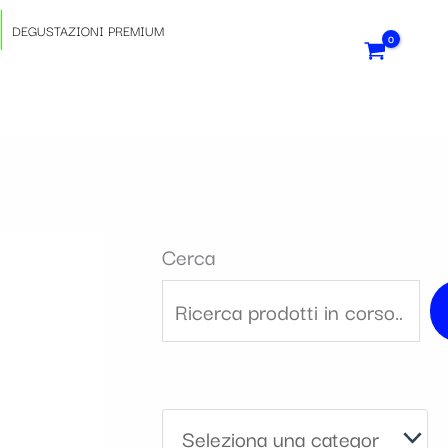
S
DEGUSTAZIONI PREMIUM
e
l
e
z
Cerca
i
o
n
a