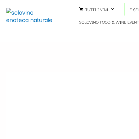
Vai
TUTTI I VINI
LE SE
al
contenuto
SOLOVINO FOOD & WINE EVEN