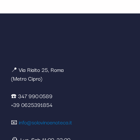
📍 Via Rialto 25, Roma
(Metro Cipro)
☎️ 347 990 0589
+39 0625391854
📧
info@solovinoenoteca.it
🕰️ Lun–Sab 11:00–23:00