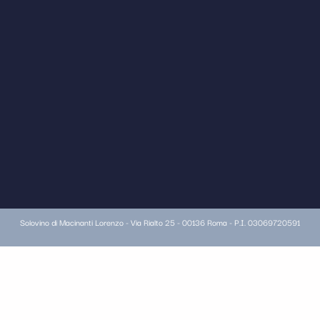
Solovino di Macinanti Lorenzo - Via Rialto 25 - 00136 Roma - P.I. 03069720591