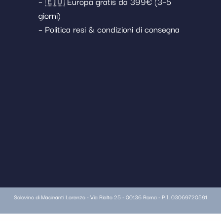
– 🇪🇺 Europa gratis da 399€ (3–5
giorni)
– Politica resi & condizioni di consegna
Solovino di Macinanti Lorenzo - Via Rialto 25 - 00136 Roma - P.I. 03069720591