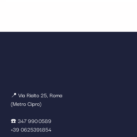
📍 Via Rialto 25, Roma
(Metro Cipro)
☎️ 347 990 0589
+39 0625391854