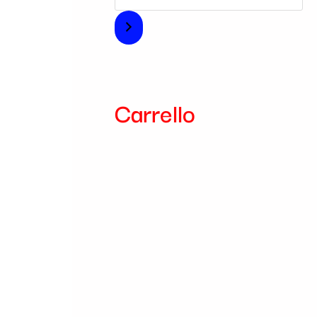
i
a
Carrello