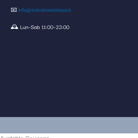
📧
info@solovinoenoteca.it
🕰️ Lun–Sab 11:00–23:00
Available Coupons