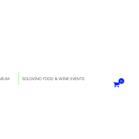
S
e
l
e
z
MIUM
SOLOVINO FOOD & WINE EVENTS
i
o
n
a