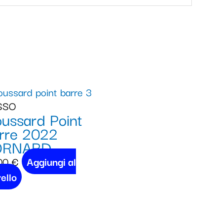
SSO
oussard Point
rre 2022
ORNARD
00
€
Aggiungi al
ello