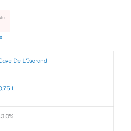
sto
ve
Cave De L'Iserand
0,75 L
13,0%