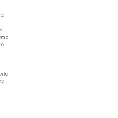
ta
con
orso
re
eria
ato