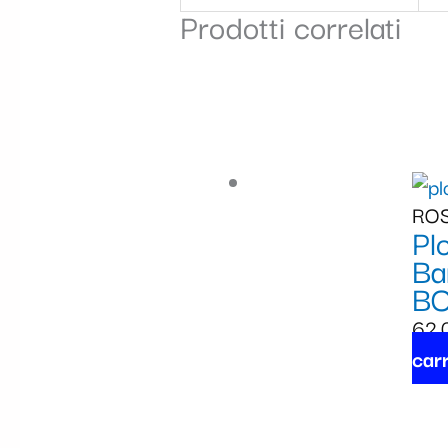
Prodotti correlati
RO
Pl
Ba
B
62,
carr