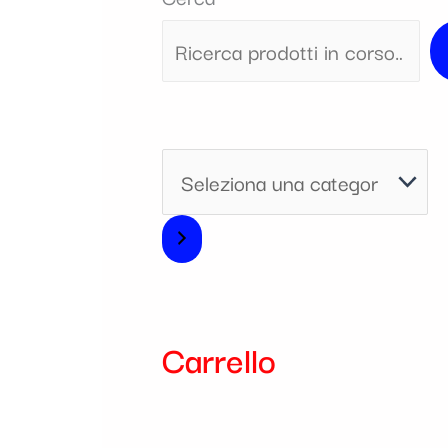
i
a
Carrello