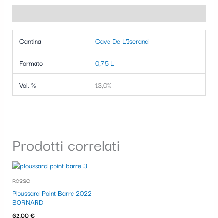
Informazioni aggiuntive
Cantina
Cave De L'Iserand
Formato
0,75 L
Vol. %
13,0%
Prodotti correlati
ROSSO
Ploussard Point Barre 2022
BORNARD
62,00
€