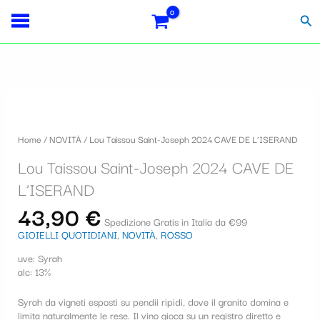
Vai
Importo
Totale
S
al
fiscale:
Carrello:
Cer
contenuto
e
l
e
Lou
z
Taissou
i
Saint-
Home
/
NOVITÀ
/ Lou Taissou Saint-Joseph 2024 CAVE DE L’ISERAND
Joseph
o
2024
Lou Taissou Saint-Joseph 2024 CAVE DE
CAVE
n
DE
L’ISERAND
a
L'ISERAND
43,90
€
quantità
u
Spedizione Gratis in Italia da €99
GIOIELLI QUOTIDIANI
,
NOVITÀ
,
ROSSO
n
uve: Syrah
a
alc: 13%
c
Syrah da vigneti esposti su pendii ripidi, dove il granito domina e
a
limita naturalmente le rese. Il vino gioca su un registro diretto e