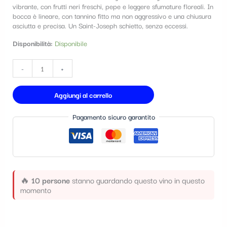
vibrante, con frutti neri freschi, pepe e leggere sfumature floreali. In
t
bocca è lineare, con tannino fitto ma non aggressivo e una chiusura
e
asciutta e precisa. Un Saint-Joseph schietto, senza eccessi.
g
Disponibilità:
Disponibile
o
-
+
r
i
Aggiungi al carrello
a
Pagamento sicuro garantito
🔥
10 persone
stanno guardando questo vino in questo
momento