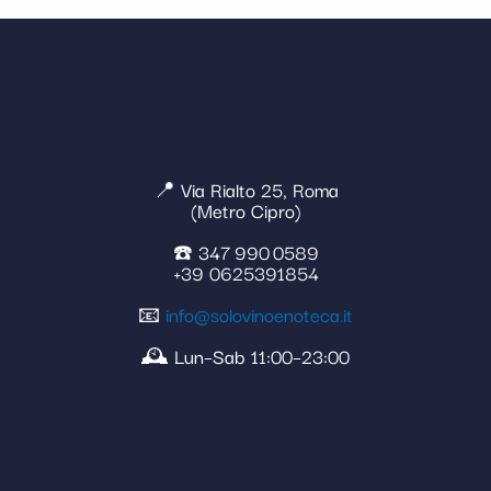
📍 Via Rialto 25, Roma
(Metro Cipro)
☎️ 347 990 0589
+39 0625391854
📧
info@solovinoenoteca.it
🕰️ Lun–Sab 11:00–23:00