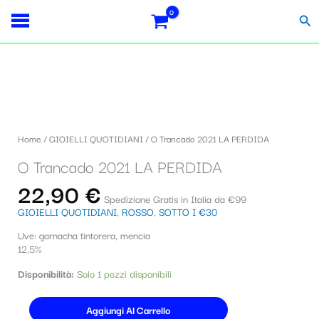
Vai
S
al
Cer
contenuto
e
l
e
O
z
Trancado
i
2021
Home
/
GIOIELLI QUOTIDIANI
/ O Trancado 2021 LA PERDIDA
LA
o
PERDIDA
O Trancado 2021 LA PERDIDA
quantità
n
22,90
€
a
Spedizione Gratis in Italia da €99
GIOIELLI QUOTIDIANI
,
ROSSO
,
SOTTO I €30
u
Uve: garnacha tintorera, mencia
n
12,5%
a
Disponibilità:
Solo 1 pezzi disponibili
c
a
Aggiungi Al Carrello