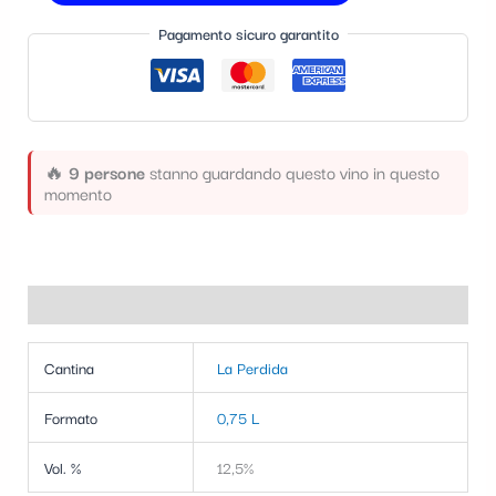
t
Pagamento sicuro garantito
e
g
o
r
🔥
9 persone
stanno guardando questo vino in questo
momento
i
a
Informazioni aggiuntive
Cantina
La Perdida
Formato
0,75 L
Vol. %
12,5%