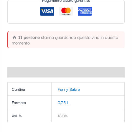
Pagamento sicuro garantito
t
e
g
o
🔥
11 persone
stanno guardando questo vino in questo
r
momento
i
a
Informazioni aggiuntive
Cantina
Fanny Sabre
Formato
0,75 L
Vol. %
13,0%