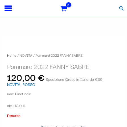
Vai
Importo
Totale
S
al
fiscale:
Carrello:
Cer
contenuto
e
l
e
z
i
Home
/
NOVITÀ
/ Pommard 2022 FANNY SABRE
o
Pommard 2022 FANNY SABRE
n
120,00
€
a
Spedizione Gratis in Italia da €99
NOVITÀ
,
ROSSO
u
uve: Pinot noir
n
a
alc.: 13,0 %
c
Esaurito
a