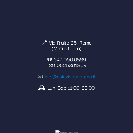
📍 Via Rialto 25, Roma
(Metro Cipro)
☎️ 347 990 0589
+39 0625391854
📧
info@solovinoenoteca.it
🕰️ Lun–Sab 11:00–23:00