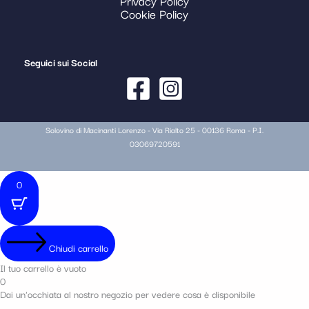
Privacy Policy
Cookie Policy
Seguici sui Social
Solovino di Macinanti Lorenzo - Via Rialto 25 - 00136 Roma - P.I.
03069720591
0
Chiudi carrello
Il tuo carrello è vuoto
0
Dai un'occhiata al nostro negozio per vedere cosa è disponibile