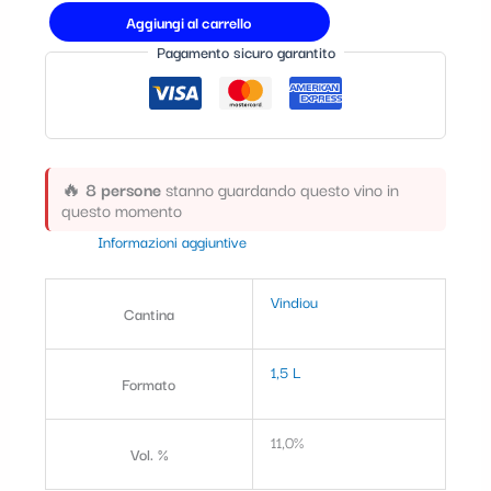
t
Aggiungi al carrello
Pagamento sicuro garantito
e
g
o
r
🔥
8 persone
stanno guardando questo vino in
i
questo momento
a
Informazioni aggiuntive
Vindiou
Cantina
1,5 L
Formato
11,0%
Vol. %