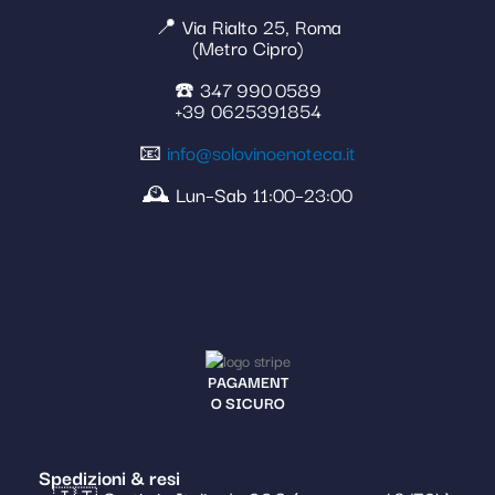
📍 Via Rialto 25, Roma
(Metro Cipro)
☎️ 347 990 0589
+39 0625391854
📧
info@solovinoenoteca.it
🕰️ Lun–Sab 11:00–23:00
PAGAMENT
O SICURO
Spedizioni & resi