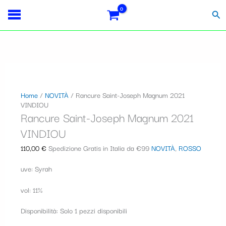
Vai
Importo
Totale
Rancure
S
al
fiscale:
Carrello:
Saint-
Cer
contenuto
Joseph
e
Magnum
l
2021
VINDIOU
e
quantità
z
i
Home
/
NOVITÀ
/ Rancure Saint-Joseph Magnum 2021
VINDIOU
o
Rancure Saint-Joseph Magnum 2021
n
VINDIOU
a
110,00
€
Spedizione Gratis in Italia da €99
NOVITÀ
,
ROSSO
u
uve: Syrah
n
a
vol: 11%
c
Disponibilità:
Solo 1 pezzi disponibili
a