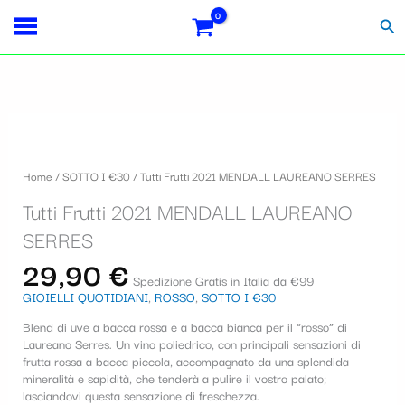
Vai
S
al
Cer
contenuto
e
l
e
Tutti
z
Frutti
i
2021
Home
/
SOTTO I €30
/ Tutti Frutti 2021 MENDALL LAUREANO SERRES
MENDALL
o
LAUREANO
Tutti Frutti 2021 MENDALL LAUREANO
SERRES
n
quantità
SERRES
a
29,90
€
u
Spedizione Gratis in Italia da €99
GIOIELLI QUOTIDIANI
,
ROSSO
,
SOTTO I €30
n
Blend di uve a bacca rossa e a bacca bianca per il “rosso” di
a
Laureano Serres. Un vino poliedrico, con principali sensazioni di
c
frutta rossa a bacca piccola, accompagnato da una splendida
mineralità e sapidità, che tenderà a pulire il vostro palato;
a
lasciandovi questa sensazione di freschezza.