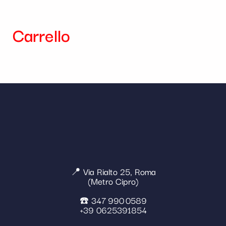
Carrello
📍 Via Rialto 25, Roma
(Metro Cipro)
☎️ 347 990 0589
+39 0625391854