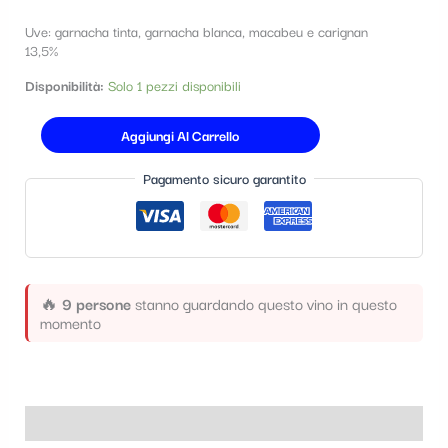
t
Uve: garnacha tinta, garnacha blanca, macabeu e carignan
e
13,5%
g
Disponibilità:
Solo 1 pezzi disponibili
o
Aggiungi Al Carrello
r
i
Pagamento sicuro garantito
a
🔥
9 persone
stanno guardando questo vino in questo
momento
Informazioni aggiuntive