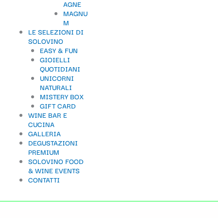
AGNE
t
MAGNU
M
e
LE SELEZIONI DI
g
SOLOVINO
EASY & FUN
o
GIOIELLI
QUOTIDIANI
r
UNICORNI
i
NATURALI
MISTERY BOX
a
GIFT CARD
WINE BAR E
CUCINA
GALLERIA
DEGUSTAZIONI
PREMIUM
SOLOVINO FOOD
& WINE EVENTS
CONTATTI