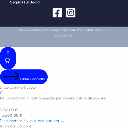
Seguici sui Social
Solovino di Macinanti Lorenzo - Via Rialto 25 - 00136 Roma - P.I.
03069720591
0
Chiudi carrello
Il tuo carrello è vuoto
0
Dai un'occhiata al nostro negozio per vedere cosa è disponibile
IVA
0,00
€
Totale
0,00
€
Il tuo carrello è vuoto. Acquista ora →
Available Coupons