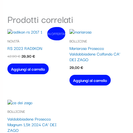
Prodotti correlati
Il
Il
IN OFFERTA!
In vendita!
prezzo
prezzo
NOVITÀ
BOLLICINE
originale
attuale
era:
è:
RS 2023 RADIKON
Mariarosa Prosecco
42,90 €.
39,90 €.
Valdobbiadene Colfondo CA’
42,90
€
39,90
€
DEI ZAGO
29,00
€
Aggiungi al carrello
Aggiungi al carrello
BOLLICINE
Valdobbiadene Prosecco
Magnum 1,5lt 2024 CA’ DEI
ZAGO