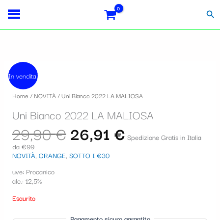
Vai
Importo
Totale
S
al
fiscale:
Carrello:
Cer
contenuto
e
l
e
Il
Il
z
prezzo
prezzo
In vendita!
originale
attuale
i
era:
è:
Home
/
NOVITÀ
/ Uni Bianco 2022 LA MALIOSA
29,90 €.
26,91 €.
o
Uni Bianco 2022 LA MALIOSA
n
29,90
€
26,91
€
a
Spedizione Gratis in Italia
da €99
u
NOVITÀ
,
ORANGE
,
SOTTO I €30
n
uve: Procanico
a
alc.: 12,5%
c
Esaurito
a
Pagamento sicuro garantito