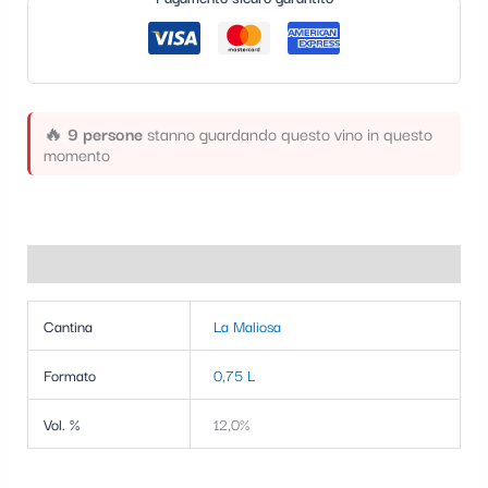
t
e
g
o
🔥
9 persone
stanno guardando questo vino in questo
momento
r
i
a
Informazioni aggiuntive
Cantina
La Maliosa
Formato
0,75 L
Vol. %
12,0%