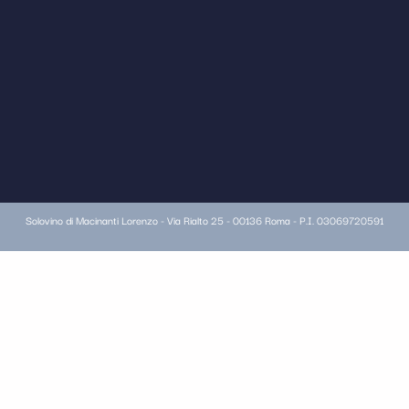
Solovino di Macinanti Lorenzo - Via Rialto 25 - 00136 Roma - P.I. 03069720591