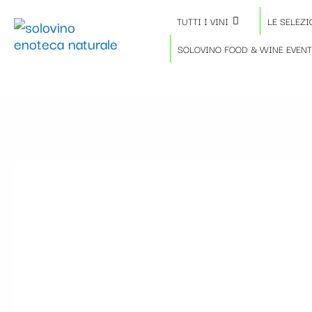
Vai
Importo
Totale
TUTTI I VINI
LE SELEZI
al
fiscale:
Carrello:
contenuto
SOLOVINO FOOD & WINE EVEN