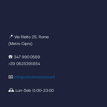
📍 Via Rialto 25, Roma
(Metro Cipro)
☎️ 347 990 0589
+39 0625391854
📧
info@solovinoenoteca.it
🕰️ Lun–Sab 11:00–23:00