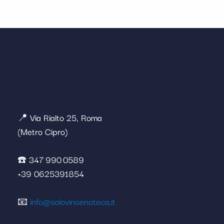
📍 Via Rialto 25, Roma
(Metro Cipro)
☎️ 347 990 0589
+39 0625391854
📧
info@solovinoenoteca.it