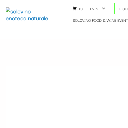
Vai
TUTTI I VINI
LE SE
al
contenuto
SOLOVINO FOOD & WINE EVEN