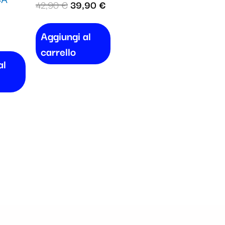
42,90
€
39,90
€
Aggiungi al
carrello
al