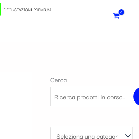
S
DEGUSTAZIONI PREMIUM
e
l
e
z
Cerca
i
o
n
a