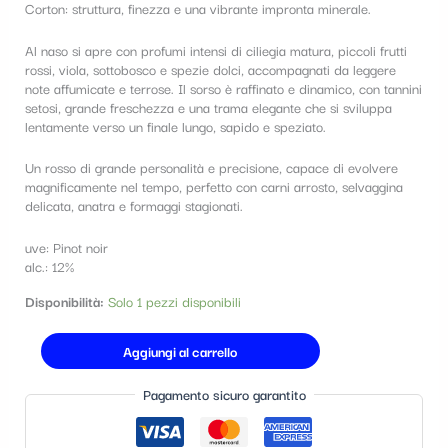
Corton
: struttura, finezza e una vibrante impronta minerale.
t
e
Al naso si apre con profumi intensi di ciliegia matura, piccoli frutti
rossi, viola, sottobosco e spezie dolci, accompagnati da leggere
g
note affumicate e terrose. Il sorso è raffinato e dinamico, con tannini
setosi, grande freschezza e una trama elegante che si sviluppa
o
lentamente verso un finale lungo, sapido e speziato.
r
Un rosso di grande personalità e precisione, capace di evolvere
i
magnificamente nel tempo, perfetto con carni arrosto, selvaggina
delicata, anatra e formaggi stagionati.
a
uve: Pinot noir
alc.: 12%
Disponibilità:
Solo 1 pezzi disponibili
Aggiungi al carrello
Pagamento sicuro garantito