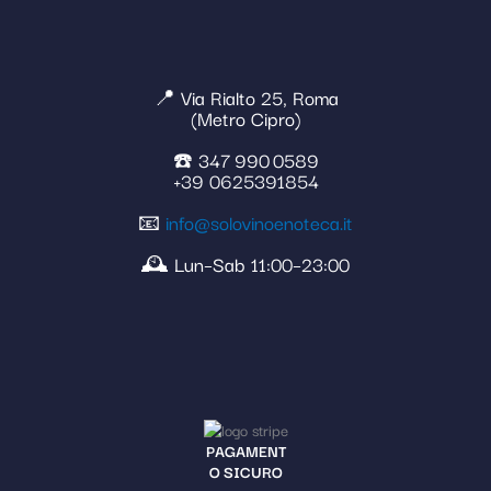
📍 Via Rialto 25, Roma
(Metro Cipro)
☎️ 347 990 0589
+39 0625391854
📧
info@solovinoenoteca.it
🕰️ Lun–Sab 11:00–23:00
PAGAMENT
O SICURO