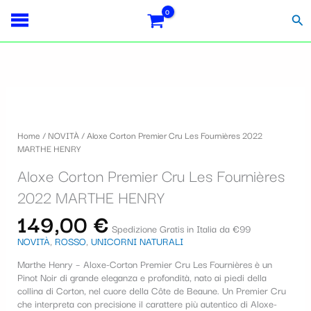
Vai
Importo
Totale
S
al
fiscale:
Carrello:
Cer
contenuto
e
l
e
Aloxe
z
Corton
i
Premier
Home
/
NOVITÀ
/ Aloxe Corton Premier Cru Les Fournières 2022
Cru
o
MARTHE HENRY
Les
Fournières
n
Aloxe Corton Premier Cru Les Fournières
2022
a
MARTHE
2022 MARTHE HENRY
HENRY
u
149,00
€
quantità
Spedizione Gratis in Italia da €99
n
NOVITÀ
,
ROSSO
,
UNICORNI NATURALI
a
Marthe Henry
– Aloxe-Corton Premier Cru Les Fournières è un
c
Pinot Noir di grande eleganza e profondità, nato ai piedi della
collina di Corton, nel cuore della Côte de Beaune. Un Premier Cru
a
che interpreta con precisione il carattere più autentico di
Aloxe-