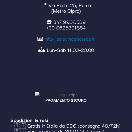
📍 Via Rialto 25, Roma
(Metro Cipro)
☎️ 347 990 0589
+39 0625391854
📧
info@solovinoenoteca.it
🕰️ Lun–Sab 11:00–23:00
PAGAMENTO SICURO
Spedizioni & resi
– 🇮🇹 Gratis in Italia da 99€ (consegna 48/72h)
– 🇪🇺 Europa gratis da 399€ (3–5 giorni)