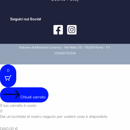
Seguici sui Social
Solovino di Macinanti Lorenzo - Via Rialto 25 - 00136 Roma - P.I.
03069720591
0
Chiudi carrello
Il tuo carrello è vuoto
0
Dai un'occhiata al nostro negozio per vedere cosa è disponibile
IVA
0,00
€