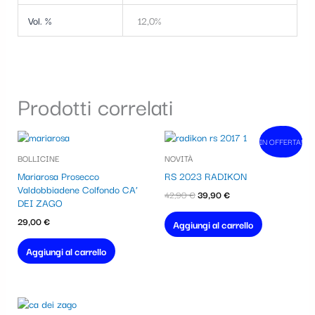
Vol. %
12,0%
Prodotti correlati
Il
Il
IN OFFERTA!
In vendita!
prezzo
prezzo
BOLLICINE
NOVITÀ
originale
attuale
era:
è:
Mariarosa Prosecco
RS 2023 RADIKON
42,90 €.
39,90 €.
Valdobbiadene Colfondo CA’
42,90
€
39,90
€
DEI ZAGO
29,00
€
Aggiungi al carrello
Aggiungi al carrello