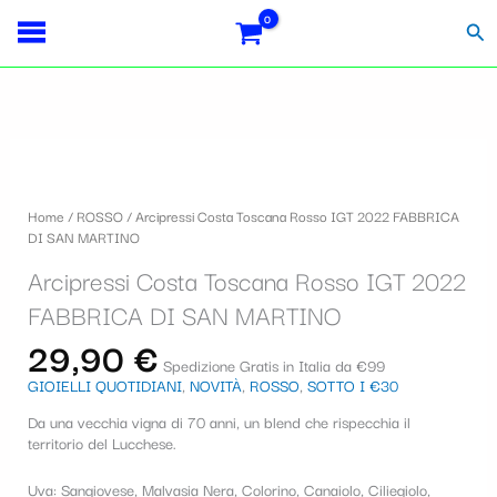
Vai
Importo
Totale
S
al
fiscale:
Carrello:
Cer
contenuto
e
l
e
z
i
Home
/
ROSSO
/ Arcipressi Costa Toscana Rosso IGT 2022 FABBRICA
o
DI SAN MARTINO
n
Arcipressi Costa Toscana Rosso IGT 2022
a
FABBRICA DI SAN MARTINO
u
29,90
€
Spedizione Gratis in Italia da €99
n
GIOIELLI QUOTIDIANI
,
NOVITÀ
,
ROSSO
,
SOTTO I €30
a
Da una vecchia vigna di 70 anni, un blend che rispecchia il
c
territorio del Lucchese.
a
Uva: Sangiovese, Malvasia Nera, Colorino, Canaiolo, Ciliegiolo,