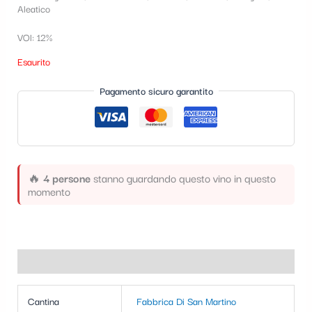
Aleatico
t
e
VOl: 12%
g
Esaurito
o
Pagamento sicuro garantito
r
i
a
🔥
4 persone
stanno guardando questo vino in questo
momento
Informazioni aggiuntive
Cantina
Fabbrica Di San Martino