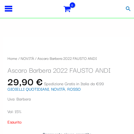
Vai
S
al
Cer
contenuto
e
l
e
z
i
Home
/
NOVITÀ
/ Ascaro Barbera 2022 FAUSTO ANDI
o
Ascaro Barbera 2022 FAUSTO ANDI
n
29,90
€
a
Spedizione Gratis in Italia da €99
GIOIELLI QUOTIDIANI
,
NOVITÀ
,
ROSSO
u
Uva: Barbera
n
a
Vol: 15%
c
Esaurito
a