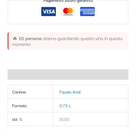
Pagamento sicuro garantito
t
e
g
o
🔥
10 persone
stanno guardando questo vino in questo
r
momento
i
a
Informazioni aggiuntive
Cantina
Fausto Andi
Formato
0,75 L
Vol. %
15,0%