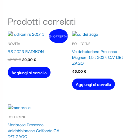
Prodotti correlati
Il
Il
IN OFFERTA!
In vendita!
prezzo
prezzo
NOVITÀ
BOLLICINE
originale
attuale
era:
è:
RS 2023 RADIKON
Valdobbiadene Prosecco
42,90 €.
39,90 €.
Magnum 1,5lt 2024 CA’ DEI
42,90
€
39,90
€
ZAGO
45,00
€
Aggiungi al carrello
Aggiungi al carrello
BOLLICINE
Mariarosa Prosecco
Valdobbiadene Colfondo CA’
DEI ZAGO