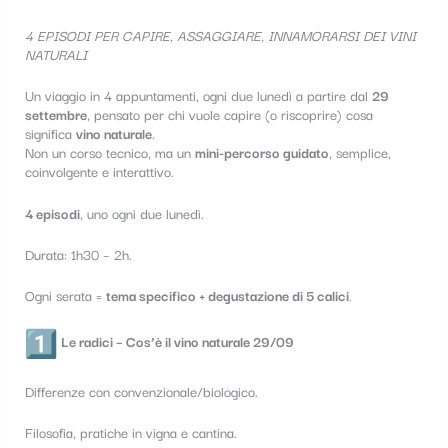
t
4 EPISODI PER CAPIRE, ASSAGGIARE, INNAMORARSI DEI VINI
e
NATURALI
g
Un viaggio in 4 appuntamenti, ogni due lunedì a partire dal
29
o
settembre
, pensato per chi vuole capire (o riscoprire) cosa
significa
vino naturale
.
r
Non un corso tecnico, ma un
mini-percorso guidato
, semplice,
coinvolgente e interattivo.
i
a
4 episodi
, uno ogni due lunedì.
Durata: 1h30 – 2h.
Ogni serata =
tema specifico + degustazione di 5 calici
.
Le radici – Cos’è il vino naturale 29/09
Differenze con convenzionale/biologico.
Filosofia, pratiche in vigna e cantina.