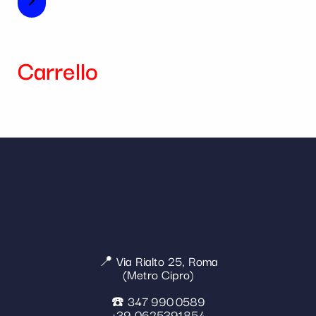
Carrello
📍 Via Rialto 25, Roma
(Metro Cipro)
☎️ 347 990 0589
+39 0625391854