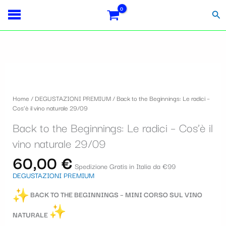
Vai
Importo
Totale
S
al
fiscale:
Carrello:
Cer
contenuto
e
l
e
z
i
Home
/
DEGUSTAZIONI PREMIUM
/ Back to the Beginnings: Le radici –
o
Cos’è il vino naturale 29/09
n
Back to the Beginnings: Le radici – Cos’è il
a
vino naturale 29/09
u
60,00
€
Spedizione Gratis in Italia da €99
n
DEGUSTAZIONI PREMIUM
a
BACK TO THE BEGINNINGS – MINI CORSO SUL VINO
c
NATURALE
a