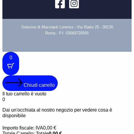
Solovino di Macinanti Lorenzo - Via Rialto 25 - 00136
Roma - P.I. 03069720591
0
Chiudi carrello
Il tuo carrello è vuoto
0
Dai un'occhiata al nostro negozio per vedere cosa è
disponibile
Importo fiscale:
IVA
0,00
€
Totale Carrello:
Totale
0,00
€