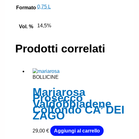
0,75 L
Formato
14,5%
Vol. %
Prodotti correlati
BOLLICINE
Mariarosa
Prosecco
Valdobbiadene
Colfondo CA’ DEI
ZAGO
29,00
€
Aggiungi al carrello