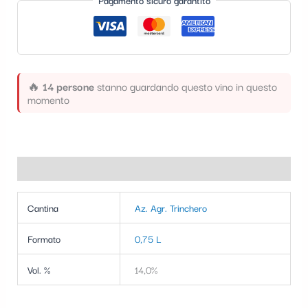
Pagamento sicuro garantito
t
e
g
o
🔥
14 persone
stanno guardando questo vino in questo
r
momento
i
a
Informazioni aggiuntive
Cantina
Az. Agr. Trinchero
Formato
0,75 L
Vol. %
14,0%