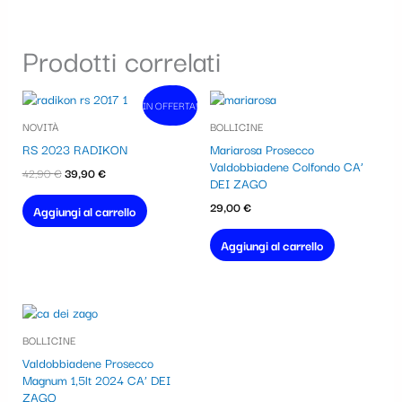
Prodotti correlati
Il
Il
IN OFFERTA!
In vendita!
prezzo
prezzo
NOVITÀ
BOLLICINE
originale
attuale
era:
è:
RS 2023 RADIKON
Mariarosa Prosecco
42,90 €.
39,90 €.
Valdobbiadene Colfondo CA’
42,90
€
39,90
€
DEI ZAGO
29,00
€
Aggiungi al carrello
Aggiungi al carrello
BOLLICINE
Valdobbiadene Prosecco
Magnum 1,5lt 2024 CA’ DEI
ZAGO