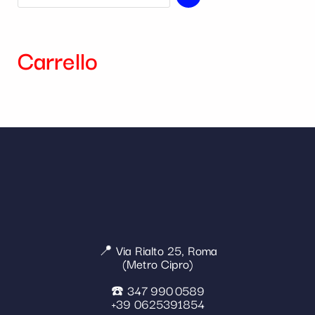
Carrello
📍 Via Rialto 25, Roma
(Metro Cipro)
☎️ 347 990 0589
+39 0625391854