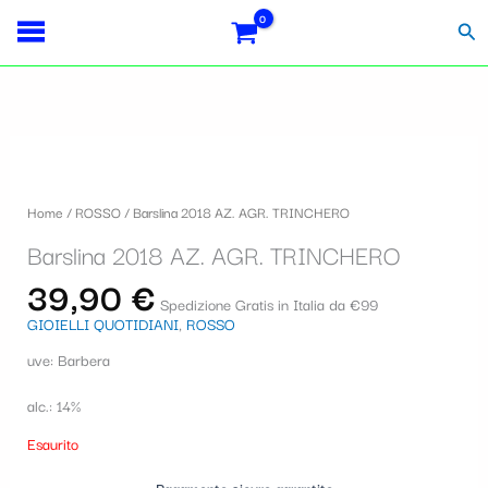
Vai
S
al
Cer
contenuto
e
l
e
z
i
Home
/
ROSSO
/ Barslina 2018 AZ. AGR. TRINCHERO
o
Barslina 2018 AZ. AGR. TRINCHERO
n
39,90
€
a
Spedizione Gratis in Italia da €99
GIOIELLI QUOTIDIANI
,
ROSSO
u
uve: Barbera
n
a
alc.: 14%
c
Esaurito
a