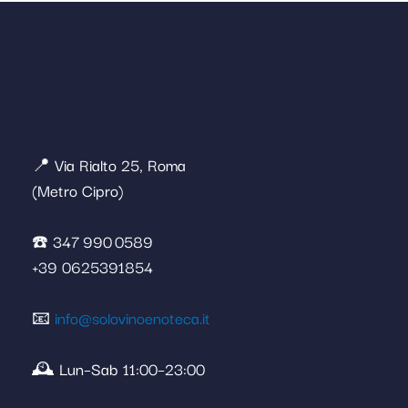
📍 Via Rialto 25, Roma
(Metro Cipro)
☎️ 347 990 0589
+39 0625391854
📧
info@solovinoenoteca.it
🕰️ Lun–Sab 11:00–23:00