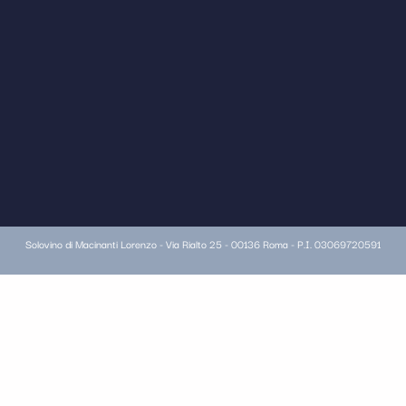
Solovino di Macinanti Lorenzo - Via Rialto 25 - 00136 Roma - P.I. 03069720591