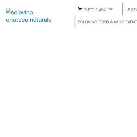
Vai
TUTTI I VINI
LE SE
al
contenuto
SOLOVINO FOOD & WINE EVEN