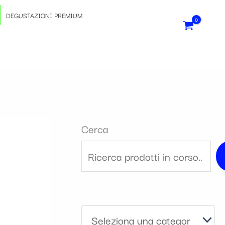
S
DEGUSTAZIONI PREMIUM
e
l
e
z
Cerca
i
o
n
a