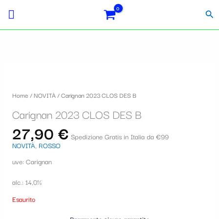
Vai
Importo
Totale
S
al
fiscale:
Carrello:
Cer
contenuto
e
l
e
z
i
Home
/
NOVITÀ
/ Carignan 2023 CLOS DES B
o
Carignan 2023 CLOS DES B
n
27,90
€
a
Spedizione Gratis in Italia da €99
NOVITÀ
,
ROSSO
u
uve: Carignan
n
a
alc.: 14,0%
c
Esaurito
a