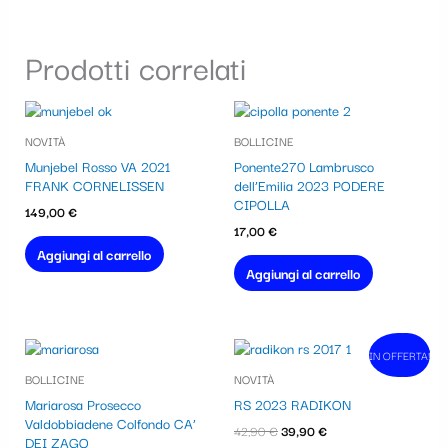
Prodotti correlati
NOVITÀ
BOLLICINE
Munjebel Rosso VA 2021
Ponente270 Lambrusco
FRANK CORNELISSEN
dell’Emilia 2023 PODERE
CIPOLLA
149,00
€
17,00
€
Aggiungi al carrello
Aggiungi al carrello
Il
Il
IN OFFERTA!
In vendita!
prezzo
prezzo
BOLLICINE
NOVITÀ
originale
attuale
era:
è:
Mariarosa Prosecco
RS 2023 RADIKON
42,90 €.
39,90 €.
Valdobbiadene Colfondo CA’
42,90
€
39,90
€
DEI ZAGO