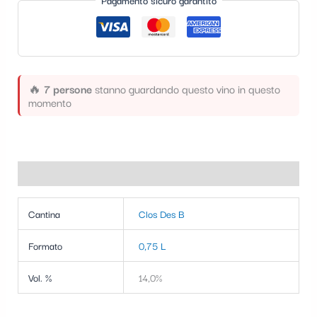
Pagamento sicuro garantito
t
e
g
o
🔥
7 persone
stanno guardando questo vino in questo
r
momento
i
a
Informazioni aggiuntive
Cantina
Clos Des B
Formato
0,75 L
Vol. %
14,0%