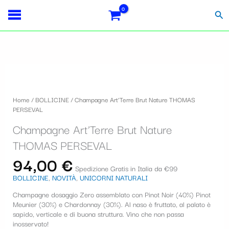
Vai
Importo
Totale
S
al
fiscale:
Carrello:
Cer
contenuto
e
l
e
z
i
Home
/
BOLLICINE
/ Champagne Art’Terre Brut Nature THOMAS
o
PERSEVAL
n
Champagne Art’Terre Brut Nature
a
THOMAS PERSEVAL
u
94,00
€
Spedizione Gratis in Italia da €99
n
BOLLICINE
,
NOVITÀ
,
UNICORNI NATURALI
a
Champagne dosaggio Zero assemblato con Pinot Noir (40%) Pinot
c
Meunier (30%) e Chardonnay (30%). Al naso è fruttato, al palato è
sapido, verticale e di buona struttura. Vino che non passa
a
inosservato!