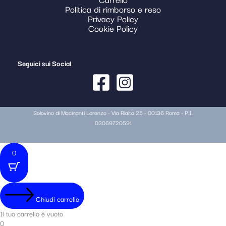
Politica di rimborso e reso
Privacy Policy
Cookie Policy
Seguici sui Social
Solovino di Macinanti Lorenzo - Via Rialto 25 - 00136 Roma - P.I.
03069720591
0
Chiudi carrello
Il tuo carrello è vuoto
0