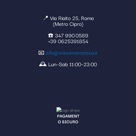
📍 Via Rialto 25, Roma
(Metro Cipro)
☎️ 347 990 0589
+39 0625391854
📧
info@solovinoenoteca.it
🕰️ Lun–Sab 11:00–23:00
PAGAMENT
O SICURO