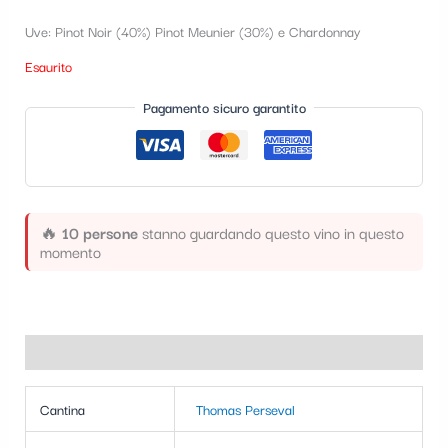
t
Uve: Pinot Noir (40%) Pinot Meunier (30%) e Chardonnay
e
Esaurito
g
Pagamento sicuro garantito
o
r
i
a
🔥
10 persone
stanno guardando questo vino in questo
momento
Informazioni aggiuntive
Cantina
Thomas Perseval