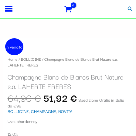
Vai
S
al
Cer
contenuto
e
l
e
Il
Il
Champagne
z
prezzo
prezzo
In vendita!
Blanc
originale
attuale
i
de
era:
è:
Home
/
BOLLICINE
/ Champagne Blanc de Blancs Brut Nature s.a.
Blancs
64,90 €.
51,92 €.
o
LAHERTE FRERES
Brut
Nature
n
Champagne Blanc de Blancs Brut Nature
s.a.
a
LAHERTE
s.a. LAHERTE FRERES
FRERES
u
64,90
€
51,92
€
quantità
Spedizione Gratis in Italia
n
da €99
BOLLICINE
,
CHAMPAGNE
,
NOVITÀ
a
c
Uve:
chardonnay
a
12,0%