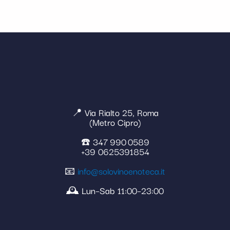
📍 Via Rialto 25, Roma
(Metro Cipro)
☎️ 347 990 0589
+39 0625391854
📧
info@solovinoenoteca.it
🕰️ Lun–Sab 11:00–23:00