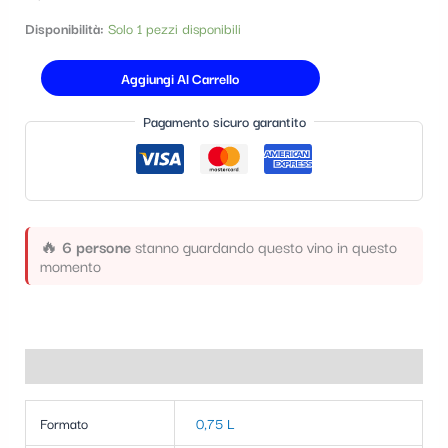
t
Disponibilità:
Solo 1 pezzi disponibili
e
Aggiungi Al Carrello
g
o
Pagamento sicuro garantito
r
i
a
🔥
6 persone
stanno guardando questo vino in questo
momento
Informazioni aggiuntive
Formato
0,75 L